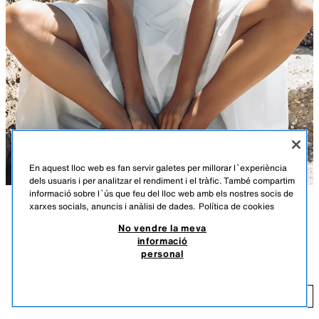
En aquest lloc web es fan servir galetes per millorar l`experiència
dels usuaris i per analitzar el rendiment i el tràfic. També compartim
informació sobre l`ús que feu del lloc web amb els nostres socis de
xarxes socials, anuncis i anàlisi de dades.
Política de cookies
DESCRIPCIÓ
COLOR
COMPOSICIÓ
MESURES
No vendre la meva
POQUES UNITATS
informació
BALLARINA DE PELL
Sabates planes tipus ballarina de pell. Tancament mitjançant llaç a la
personal
part de davant. Tirador posterior. Acabades en punta rodona.
35,95 EUR
Alçària de la sola: 1 cm.
35
BLANC CRU
5207/810/002
AFEGIR