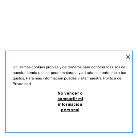
Utilizamos cookies propias y de terceros para conocer los usos de
nuestra tienda online, poder mejorarla y adaptar el contenido a tus
gustos. Para más información puedes visitar nuestra
Política de
ÚNETE A NUESTRA NEWSLETTER
Privacidad
No vender o
compartir mi
información
personal
TIKTOK
INSTAGRAM
FACEBOOK
PINTEREST
YOUTUBE
SPOTIFY