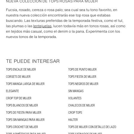
NUEVA COLECCIÓN DE TOPS ROSAS PARA MUJER
Fucsia, rosado, cereza o rosa palo; sea cual sea tu tono favorito, en
nuestra nueva colección encontrarás ese top rosa que estabas
buscando. Las texturas preferidas de la temporada festiva, como el tul,
las plumas o las
lentejuelas
, lucen todavía más en tonos rosas, así como
en tejidos más casual, como el denim o la pana. Experimenta con los
nuevos tonos de la temporada.
TE PUEDE INTERESAR
TOPS ENCAJE DE MUJER
TOPS DE PUNTO MUJER
CORSETS DE MUJER
TOPS FIESTA DE MUJER
TOPS MANGA LARGA DE MUJER
TOPS NEGROS DE MUJER
ELEGANTE
SIN MANGAS
CROP TOP DE MUJER
VOLANTES
TOPS BLANCOS DE MUJER
CHALECOS DE MUJER
TOPS DE FIESTA PARA MUJER
CROP TOPS
TOPS SIN MANGAS PARA MUJER
HALTER
TOPS CROCHET DE MUJER
TOPS DE MUJER CON DETALLE DE LAZO