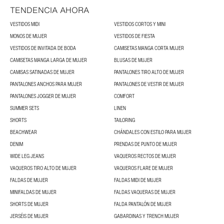
TENDENCIA AHORA
VESTIDOS MIDI
VESTIDOS CORTOS Y MINI
MONOS DE MUJER
VESTIDOS DE FIESTA
VESTIDOS DE INVITADA DE BODA
CAMISETAS MANGA CORTA MUJER
CAMISETAS MANGA LARGA DE MUJER
BLUSAS DE MUJER
CAMISAS SATINADAS DE MUJER
PANTALONES TIRO ALTO DE MUJER
PANTALONES ANCHOS PARA MUJER
PANTALONES DE VESTIR DE MUJER
PANTALONES JOGGER DE MUJER
COMFORT
SUMMER SETS
LINEN
SHORTS
TAILORING
BEACHWEAR
CHÁNDALES CON ESTILO PARA MUJER
DENIM
PRENDAS DE PUNTO DE MUJER
WIDE LEG JEANS
VAQUEROS RECTOS DE MUJER
VAQUEROS TIRO ALTO DE MUJER
VAQUEROS FLARE DE MUJER
FALDAS DE MUJER
FALDAS MIDI DE MUJER
MINIFALDAS DE MUJER
FALDAS VAQUERAS DE MUJER
SHORTS DE MUJER
FALDA PANTALÓN DE MUJER
JERSÉIS DE MUJER
GABARDINAS Y TRENCH MUJER