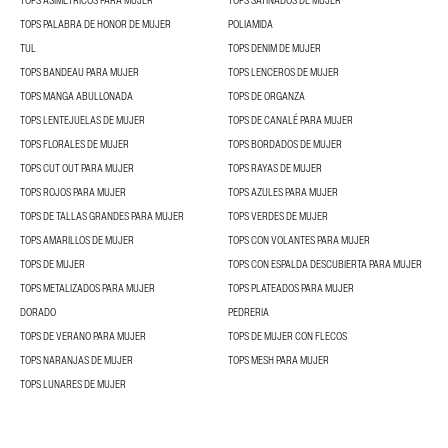
TOPS ASIMÉTRICOS PARA MUJER
TOPS SATINADOS DE MUJER
TOPS PALABRA DE HONOR DE MUJER
POLIAMIDA
TUL
TOPS DENIM DE MUJER
TOPS BANDEAU PARA MUJER
TOPS LENCEROS DE MUJER
TOPS MANGA ABULLONADA
TOPS DE ORGANZA
TOPS LENTEJUELAS DE MUJER
TOPS DE CANALÉ PARA MUJER
TOPS FLORALES DE MUJER
TOPS BORDADOS DE MUJER
TOPS CUT OUT PARA MUJER
TOPS RAYAS DE MUJER
TOPS ROJOS PARA MUJER
TOPS AZULES PARA MUJER
TOPS DE TALLAS GRANDES PARA MUJER
TOPS VERDES DE MUJER
TOPS AMARILLOS DE MUJER
TOPS CON VOLANTES PARA MUJER
TOPS DE MUJER
TOPS CON ESPALDA DESCUBIERTA PARA MUJER
TOPS METALIZADOS PARA MUJER
TOPS PLATEADOS PARA MUJER
DORADO
PEDRERIA
TOPS DE VERANO PARA MUJER
TOPS DE MUJER CON FLECOS
TOPS NARANJAS DE MUJER
TOPS MESH PARA MUJER
TOPS LUNARES DE MUJER