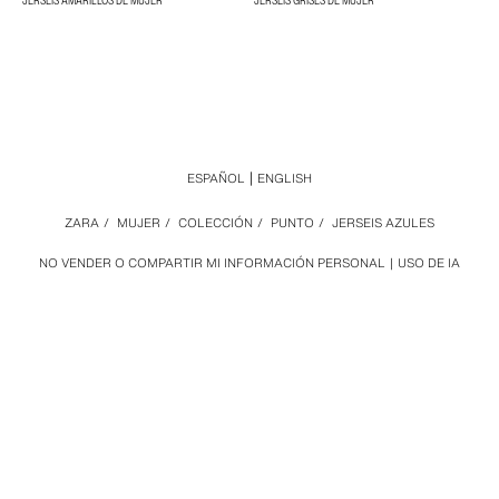
JERSÉIS AMARILLOS DE MUJER
JERSÉIS GRISES DE MUJER
ESPAÑOL
ENGLISH
ZARA
/
MUJER
/
COLECCIÓN
/
PUNTO
/
JERSEIS AZULES
NO VENDER O COMPARTIR MI INFORMACIÓN PERSONAL
USO DE IA