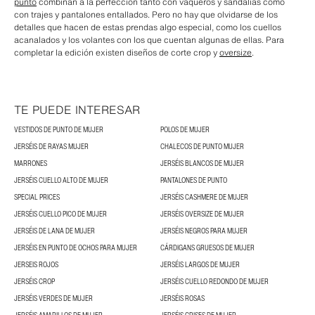
punto
combinan a la perfección tanto con vaqueros y sandalias como
con trajes y pantalones entallados. Pero no hay que olvidarse de los
detalles que hacen de estas prendas algo especial, como los cuellos
acanalados y los volantes con los que cuentan algunas de ellas. Para
completar la edición existen diseños de corte crop y
oversize
.
TE PUEDE INTERESAR
VESTIDOS DE PUNTO DE MUJER
POLOS DE MUJER
JERSÉIS DE RAYAS MUJER
CHALECOS DE PUNTO MUJER
MARRONES
JERSÉIS BLANCOS DE MUJER
JERSÉIS CUELLO ALTO DE MUJER
PANTALONES DE PUNTO
SPECIAL PRICES
JERSÉIS CASHMERE DE MUJER
JERSÉIS CUELLO PICO DE MUJER
JERSÉIS OVERSIZE DE MUJER
JERSÉIS DE LANA DE MUJER
JERSÉIS NEGROS PARA MUJER
JERSÉIS EN PUNTO DE OCHOS PARA MUJER
CÁRDIGANS GRUESOS DE MUJER
JERSEIS ROJOS
JERSÉIS LARGOS DE MUJER
JERSÉIS CROP
JERSÉIS CUELLO REDONDO DE MUJER
JERSÉIS VERDES DE MUJER
JERSÉIS ROSAS