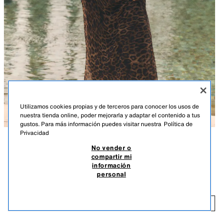
Utilizamos cookies propias y de terceros para conocer los usos de
nuestra tienda online, poder mejorarla y adaptar el contenido a tus
gustos. Para más información puedes visitar nuestra
Política de
Privacidad
No vender o
DESCRIPCIÓN
COLOR
COMPOSICIÓN
MEDIDAS
compartir mi
información
FALDA TUL ESTAMPADO ANIMAL
Altura modelo: 169 cm
personal
$ 35,99
Falda larga de tiro medio y cintura elástica. Forro interior combinado a
tono.
$ 
LEOPARDO / TOSTADO
5039/408/042
AÑADIR