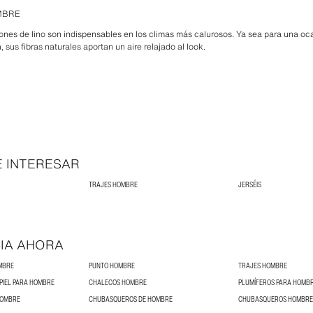
MBRE
talones de lino son indispensables en los climas más calurosos. Ya sea para una o
 sus fibras naturales aportan un aire relajado al look.
E INTERESAR
TRAJES HOMBRE
JERSÉIS
IA AHORA
MBRE
PUNTO HOMBRE
TRAJES HOMBRE
PIEL PARA HOMBRE
CHALECOS HOMBRE
PLUMÍFEROS PARA HOMB
HOMBRE
CHUBASQUEROS DE HOMBRE
CHUBASQUEROS HOMBRE