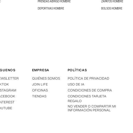
E
PRENDAS ABRIGO HOMBRE
ZAPATOS HOMBRE
DEPORTIVAS HOMBRE
BOLSOS HOMBRE
ÍGUENOS
EMPRESA
POLÍTICAS
EWSLETTER
QUIÉNES SOMOS
POLÍTICA DE PRIVACIDAD
IKTOK
JOIN LIFE
USO DE IA
NSTAGRAM
OFICINAS
CONDICIONES DE COMPRA
ACEBOOK
TIENDAS
CONDICIONES TARJETA
REGALO
INTEREST
NO VENDER O COMPARTIR MI
OUTUBE
INFORMACIÓN PERSONAL