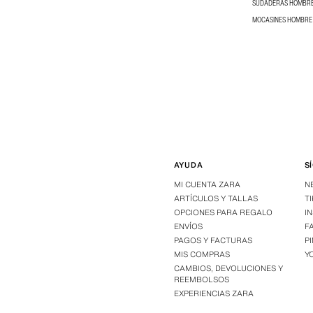
SUDADERAS HOMBR
MOCASINES HOMBRE
AYUDA
S
MI CUENTA ZARA
N
ARTÍCULOS Y TALLAS
T
OPCIONES PARA REGALO
I
ENVÍOS
F
PAGOS Y FACTURAS
P
MIS COMPRAS
Y
CAMBIOS, DEVOLUCIONES Y
REEMBOLSOS
EXPERIENCIAS ZARA