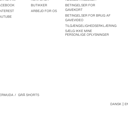
ACEBOOK
BUTIKKER
BETINGELSER FOR
GAVEKORT
INTEREST
ARBEJD FOR OS
BETINGELSER FOR BRUG AF
OUTUBE
GAVEVIDEO
TILGÆNGELIGHEDSERKLÆRING
SÆLG IKKE MINE
PERSONLIGE OPLYSNINGER
ERMUDA
/
GRÅ SHORTS
DANSK
E