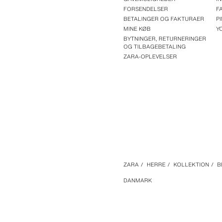
FORSENDELSER
F
BETALINGER OG FAKTURAER
P
MINE KØB
Y
BYTNINGER, RETURNERINGER
OG TILBAGEBETALING
ZARA-OPLEVELSER
ZARA
/
HERRE
/
KOLLEKTION
/
B
DANMARK