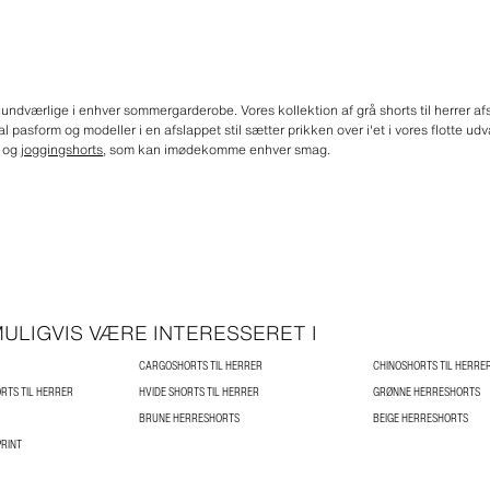
uundværlige i enhver sommergarderobe. Vores kollektion af grå shorts til herrer afs
l pasform og modeller i en afslappet stil sætter prikken over i'et i vores flotte 
og
joggingshorts
, som kan imødekomme enhver smag.
ULIGVIS VÆRE INTERESSERET I
CARGOSHORTS TIL HERRER
CHINOSHORTS TIL HERRE
RTS TIL HERRER
HVIDE SHORTS TIL HERRER
GRØNNE HERRESHORTS
BRUNE HERRESHORTS
BEIGE HERRESHORTS
RINT