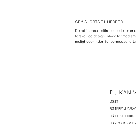
GRÅ SHORTS TIL HERRER
De raffinerede, stilrene modeller er 
forskellige design. Modeller med sma
muligheder inden for
bermudashorts
DU KAN M
JORTS
SORTE BERMUDASHO
BLÅ HERRESHORTS
HERRESHORTS MED P