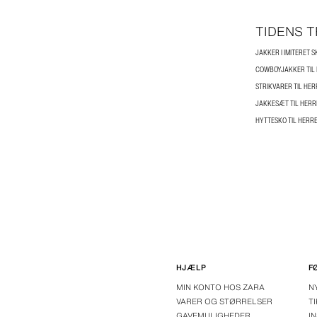
TIDENS 
JAKKER I IMITERET S
COWBOYJAKKER TIL
STRIKVARER TIL HE
JAKKESÆT TIL HERR
HYTTESKO TIL HERR
HJÆLP
F
MIN KONTO HOS ZARA
N
VARER OG STØRRELSER
T
GAVEMULIGHEDER
I