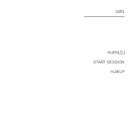
SØG
0
KURV
START SESSION
HJÆLP
REGULAR FIT DENIM-BERMUDASHORTS