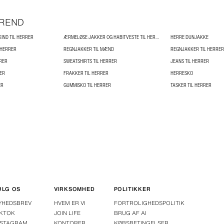
TREND
KIND TIL HERRER
ÆRMELØSE JAKKER OG HABITVESTE TIL HERRER
HERRE DUNJAKKE
 HERRER
REGNJAKKER TIL MÆND
REGNJAKKER TIL HERRER
RRER
SWEATSHIRTS TIL HERRER
JEANS TIL HERRER
ER
FRAKKER TIL HERRER
HERRESKO
ER
GUMMISKO TIL HERRER
TASKER TIL HERRER
ØLG OS
VIRKSOMHED
POLITIKKER
YHEDSBREV
HVEM ER VI
FORTROLIGHEDSPOLITIK
IKTOK
JOIN LIFE
BRUG AF AI
NSTAGRAM
KONTORER
KØBSBETINGELSER