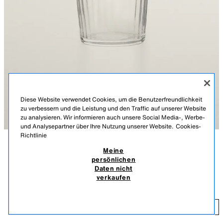
Diese Website verwendet Cookies, um die Benutzerfreundlichkeit
zu verbessern und die Leistung und den Traffic auf unserer Website
zu analysieren. Wir informieren auch unsere Social Media-, Werbe-
und Analysepartner über Ihre Nutzung unserer Website.
Cookies-
Richtlinie
Meine
BESCHREIBUNG
MATERIALZUSAMMENSETZUNG
persönlichen
TRINKGLAS MIT LINIENRELIEF
Daten nicht
Trinkglas aus Glas mit einem Design aus Linien im Relief.
3,99 EUR
verkaufen
TRANSPARENT
9226/402/990
INKL. MWST./EXKL. VERSANDKOSTEN.
3,
HINZUFÜGEN