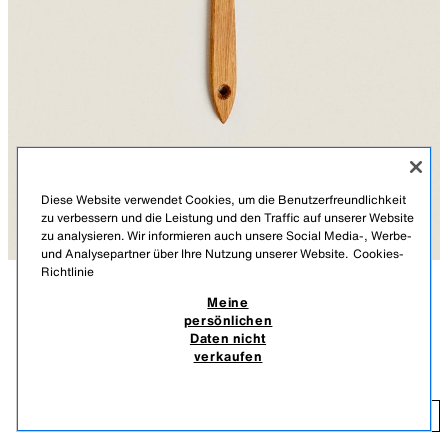
Diese Website verwendet Cookies, um die Benutzerfreundlichkeit
zu verbessern und die Leistung und den Traffic auf unserer Website
zu analysieren. Wir informieren auch unsere Social Media-, Werbe-
und Analysepartner über Ihre Nutzung unserer Website.
Cookies-
Richtlinie
Meine
BESCHREIBUNG
MATERIALZUSAMMENSETZUNG
persönlichen
KÖRPERBÜRSTE IRIS HANTVERK
Daten nicht
Körperbürste für das Bad aus Eichenholz mit Griff und weichen und
39,99 EUR
verkaufen
flexiblen Borsten. In Kombination mit guter Seife erzeugt sie einen
INKL. MWST./EXKL. VERSANDKOSTEN.
sanften und komfortablen Schaum für eine perfekte Reinigung.
Diese Bürste ist Teil einer Kooperation mit der schwedischen Marke Iris
39
Hantverk, die auf Bürsten für die Körperpflege spezialisiert ist.
HINZUFÜGEN
HELLBEIGE
8535/489/052