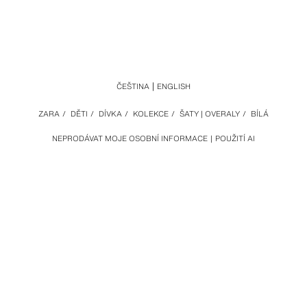
ČEŠTINA
ENGLISH
ZARA
/
DĚTI
/
DÍVKA
/
KOLEKCE
/
ŠATY | OVERALY
/
BÍLÁ
NEPRODÁVAT MOJE OSOBNÍ INFORMACE
POUŽITÍ AI