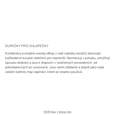
DUPAČKY PRO CHLAPEČKY
Kombinézy a snadné overaly dělají z naší nabídky lacláčů dokonalý
každodenní kousek oblečení pro nejmenší. Neomezují v pohybu, umožňují
spoustu skákání a jsou k dispozici v nesčetných provedeních, od
jednobarevných po vzorované. Jsou velmi oblíbené a stejně jako naše
ostatní kalhoty mají zapínání, které se snadno používá.
ČEŠTINA
ENGLISH