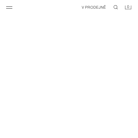
0
V PRODEJNĚ
DLOUHÉ KEPROVÉ KALHOTY S LACLEM A PRUHOVANÝM LEMEM
DLOUHÉ KEPROVÉ KALHOTY S LACLEM A PRUHOVANÝM LEMEM
549 KČ
549 KČ