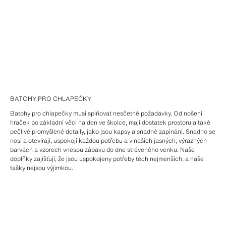
BATOHY PRO CHLAPEČKY
Batohy pro chlapečky musí splňovat nesčetné požadavky. Od nošení
hraček po základní věci na den ve školce, mají dostatek prostoru a také
pečlivě promyšlené detaily, jako jsou kapsy a snadné zapínání. Snadno se
nosí a otevírají, uspokojí každou potřebu a v našich jasných, výrazných
barvách a vzorech vnesou zábavu do dne stráveného venku. Naše
doplňky zajišťují, že jsou uspokojeny potřeby těch nejmenších, a naše
tašky nejsou výjimkou.