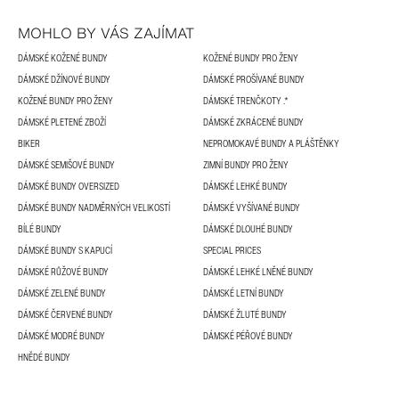
MOHLO BY VÁS ZAJÍMAT
DÁMSKÉ KOŽENÉ BUNDY
KOŽENÉ BUNDY PRO ŽENY
DÁMSKÉ DŽÍNOVÉ BUNDY
DÁMSKÉ PROŠÍVANÉ BUNDY
KOŽENÉ BUNDY PRO ŽENY
DÁMSKÉ TRENČKOTY .*
DÁMSKÉ PLETENÉ ZBOŽÍ
DÁMSKÉ ZKRÁCENÉ BUNDY
BIKER
NEPROMOKAVÉ BUNDY A PLÁŠTĚNKY
DÁMSKÉ SEMIŠOVÉ BUNDY
ZIMNÍ BUNDY PRO ŽENY
DÁMSKÉ BUNDY OVERSIZED
DÁMSKÉ LEHKÉ BUNDY
DÁMSKÉ BUNDY NADMĚRNÝCH VELIKOSTÍ
DÁMSKÉ VYŠÍVANÉ BUNDY
BÍLÉ BUNDY
DÁMSKÉ DLOUHÉ BUNDY
DÁMSKÉ BUNDY S KAPUCÍ
SPECIAL PRICES
DÁMSKÉ RŮŽOVÉ BUNDY
DÁMSKÉ LEHKÉ LNĚNÉ BUNDY
DÁMSKÉ ZELENÉ BUNDY
DÁMSKÉ LETNÍ BUNDY
DÁMSKÉ ČERVENÉ BUNDY
DÁMSKÉ ŽLUTÉ BUNDY
DÁMSKÉ MODRÉ BUNDY
DÁMSKÉ PÉŘOVÉ BUNDY
HNĚDÉ BUNDY