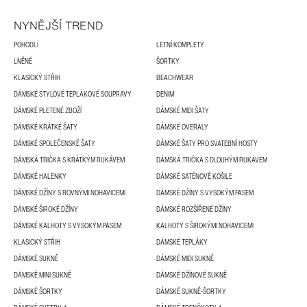
NYNĚJŠÍ TREND
POHODLÍ
LETNÍ KOMPLETY
LNĚNÉ
ŠORTKY
KLASICKÝ STŘIH
BEACHWEAR
DÁMSKÉ STYLOVÉ TEPLÁKOVÉ SOUPRAVY
DENIM
DÁMSKÉ PLETENÉ ZBOŽÍ
DÁMSKÉ MIDI ŠATY
DÁMSKÉ KRÁTKÉ ŠATY
DÁMSKÉ OVERALY
DÁMSKÉ SPOLEČENSKÉ ŠATY
DÁMSKÉ ŠATY PRO SVATEBNÍ HOSTY
DÁMSKÁ TRIČKA S KRÁTKÝM RUKÁVEM
DÁMSKÁ TRIČKA S DLOUHÝM RUKÁVEM
DÁMSKÉ HALENKY
DÁMSKÉ SATÉNOVÉ KOŠILE
DÁMSKÉ DŽÍNY S ROVNÝMI NOHAVICEMI
DÁMSKÉ DŽÍNY S VYSOKÝM PASEM
DÁMSKÉ ŠIROKÉ DŽÍNY
DÁMSKÉ ROZŠÍŘENÉ DŽÍNY
DÁMSKÉ KALHOTY S VYSOKÝM PASEM
KALHOTY S ŠIROKÝMI NOHAVICEMI
KLASICKÝ STŘIH
DÁMSKÉ TEPLÁKY
DÁMSKÉ SUKNĚ
DÁMSKÉ MIDI SUKNĚ
DÁMSKÉ MINI SUKNĚ
DÁMSKÉ DŽÍNOVÉ SUKNĚ
DÁMSKÉ ŠORTKY
DÁMSKÉ SUKNĚ-ŠORTKY