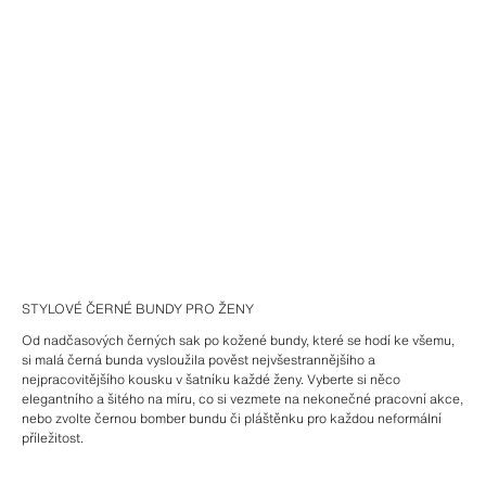
STYLOVÉ ČERNÉ BUNDY PRO ŽENY
Od nadčasových černých sak po kožené bundy, které se hodí ke všemu,
si malá černá bunda vysloužila pověst nejvšestrannějšího a
nejpracovitějšího kousku v šatníku každé ženy. Vyberte si něco
elegantního a šitého na míru, co si vezmete na nekonečné pracovní akce,
nebo zvolte černou bomber bundu či pláštěnku pro každou neformální
příležitost.