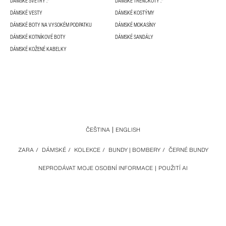
DÁMSKÉ SVETRY .*
DÁMSKÉ TRENČKOTY .*
DÁMSKÉ VESTY
DÁMSKÉ KOSTÝMY
DÁMSKÉ BOTY NA VYSOKÉM PODPATKU
DÁMSKÉ MOKASÍNY
DÁMSKÉ KOTNÍKOVÉ BOTY
DÁMSKÉ SANDÁLY
DÁMSKÉ KOŽENÉ KABELKY
ČEŠTINA
ENGLISH
ZARA
/
DÁMSKÉ
/
KOLEKCE
/
BUNDY | BOMBERY
/
ČERNÉ BUNDY
NEPRODÁVAT MOJE OSOBNÍ INFORMACE
POUŽITÍ AI