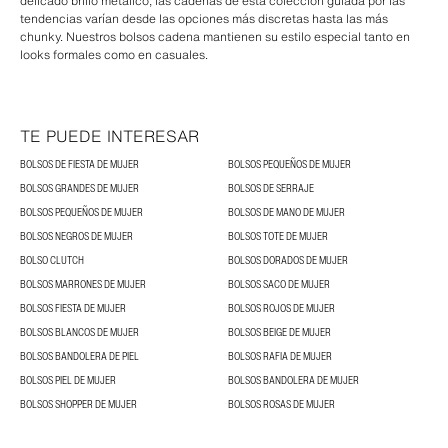
delicado brillo metálico, las cadenas de esta colección guiada por las
tendencias varían desde las opciones más discretas hasta las más
chunky. Nuestros bolsos cadena mantienen su estilo especial tanto en
looks formales como en casuales.
TE PUEDE INTERESAR
BOLSOS DE FIESTA DE MUJER
BOLSOS PEQUEÑOS DE MUJER
BOLSOS GRANDES DE MUJER
BOLSOS DE SERRAJE
BOLSOS PEQUEÑOS DE MUJER
BOLSOS DE MANO DE MUJER
BOLSOS NEGROS DE MUJER
BOLSOS TOTE DE MUJER
BOLSO CLUTCH
BOLSOS DORADOS DE MUJER
BOLSOS MARRONES DE MUJER
BOLSOS SACO DE MUJER
BOLSOS FIESTA DE MUJER
BOLSOS ROJOS DE MUJER
BOLSOS BLANCOS DE MUJER
BOLSOS BEIGE DE MUJER
BOLSOS BANDOLERA DE PIEL
BOLSOS RAFIA DE MUJER
BOLSOS PIEL DE MUJER
BOLSOS BANDOLERA DE MUJER
BOLSOS SHOPPER DE MUJER
BOLSOS ROSAS DE MUJER