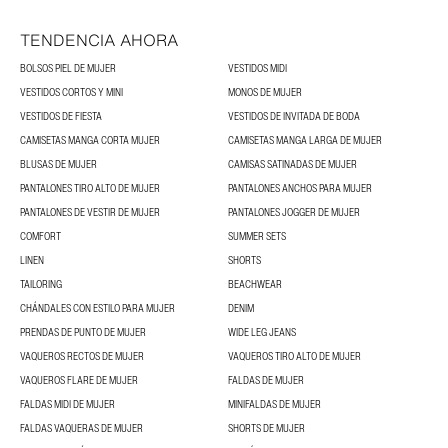
TENDENCIA AHORA
BOLSOS PIEL DE MUJER
VESTIDOS MIDI
VESTIDOS CORTOS Y MINI
MONOS DE MUJER
VESTIDOS DE FIESTA
VESTIDOS DE INVITADA DE BODA
CAMISETAS MANGA CORTA MUJER
CAMISETAS MANGA LARGA DE MUJER
BLUSAS DE MUJER
CAMISAS SATINADAS DE MUJER
PANTALONES TIRO ALTO DE MUJER
PANTALONES ANCHOS PARA MUJER
PANTALONES DE VESTIR DE MUJER
PANTALONES JOGGER DE MUJER
COMFORT
SUMMER SETS
LINEN
SHORTS
TAILORING
BEACHWEAR
CHÁNDALES CON ESTILO PARA MUJER
DENIM
PRENDAS DE PUNTO DE MUJER
WIDE LEG JEANS
VAQUEROS RECTOS DE MUJER
VAQUEROS TIRO ALTO DE MUJER
VAQUEROS FLARE DE MUJER
FALDAS DE MUJER
FALDAS MIDI DE MUJER
MINIFALDAS DE MUJER
FALDAS VAQUERAS DE MUJER
SHORTS DE MUJER