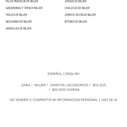
FALDA PANTALÓN DE MUJER
JERSÉIS DE MUJER
GABARDINAS Y TRENCH MUJER
CHALECOS DE MUJER
TRAJES DE MUJER
ZAPATOS TACÓN DE MUJER
MOCASINES DE MUJER
BOTINES DE MUJER
SANDALIAS DE MUJER
ESPAÑOL
ENGLISH
ZARA
/
MUJER
/
ZAPATOS | ACCESORIOS
/
BOLSOS
/
BOLSOS CADENA
NO VENDER O COMPARTIR MI INFORMACIÓN PERSONAL
USO DE IA