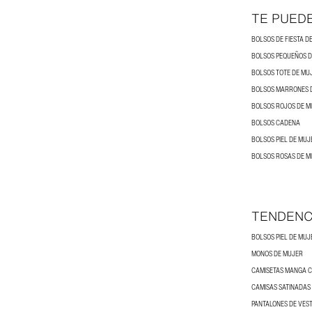
TE PUED
BOLSOS DE FIESTA D
BOLSOS PEQUEÑOS 
BOLSOS TOTE DE MU
BOLSOS MARRONES 
BOLSOS ROJOS DE M
BOLSOS CADENA
BOLSOS PIEL DE MUJ
BOLSOS ROSAS DE M
TENDENC
BOLSOS PIEL DE MUJ
MONOS DE MUJER
CAMISETAS MANGA 
CAMISAS SATINADAS
PANTALONES DE VEST