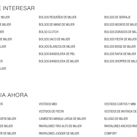
E INTERESAR
E MUJER
BOLSOS PEQUEÑOS DE MUJER
BOLSOS DE SERRAJE
DE MUJER
BOLSOS DE MANO DE MUJER
BOLSOS NEGROS DE MUJ
JER
BOLSO CLUTCH
BOLSOS DORADOS DE MU
DE MUJER
BOLSOS SACO DE MUJER
BOLSOS FIESTA DE MUJER
UJER
BOLSOS BLANCOS DE MUJER
BOLSOS BEIGE DE MUJER
BOLSOS BANDOLERA DE PIEL
BOLSOS RAFIA DE MUJER
ER
BOLSOS BANDOLERA DE MUJER
BOLSOS SHOPPER DE MUJ
UJER
IA AHORA
ER
VESTIDOS MIDI
VESTIDOS CORTOS Y MINI
VESTIDOS DE FIESTA
VESTIDOS DE INVITADA D
CORTA MUJER
CAMISETAS MANGA LARGA DE MUJER
BLUSAS DE MUJER
 DE MUJER
PANTALONES TIRO ALTO DE MUJER
PANTALONES ANCHOS PA
IR DE MUJER
PANTALONES JOGGER DE MUJER
COMFORT