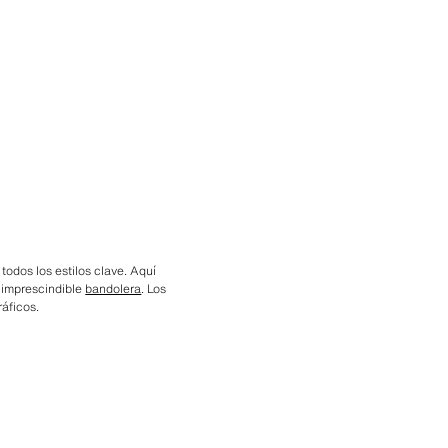
todos los estilos clave. Aquí
a imprescindible
bandolera
. Los
áficos.