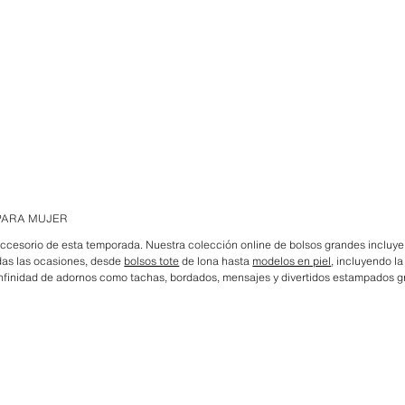
PARA MUJER
accesorio de esta temporada. Nuestra colección online de bolsos grandes incluye 
das las ocasiones, desde
bolsos tote
de lona hasta
modelos en piel
, incluyendo l
nfinidad de adornos como tachas, bordados, mensajes y divertidos estampados gr