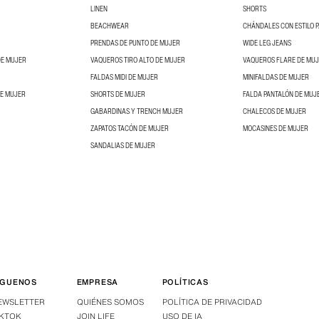
LINEN
SHORTS
BEACHWEAR
CHÁNDALES CON ESTILO 
PRENDAS DE PUNTO DE MUJER
WIDE LEG JEANS
DE MUJER
VAQUEROS TIRO ALTO DE MUJER
VAQUEROS FLARE DE MU
FALDAS MIDI DE MUJER
MINIFALDAS DE MUJER
DE MUJER
SHORTS DE MUJER
FALDA PANTALÓN DE MUJ
GABARDINAS Y TRENCH MUJER
CHALECOS DE MUJER
ZAPATOS TACÓN DE MUJER
MOCASINES DE MUJER
SANDALIAS DE MUJER
ÍGUENOS
EMPRESA
POLÍTICAS
EWSLETTER
QUIÉNES SOMOS
POLÍTICA DE PRIVACIDAD
IKTOK
JOIN LIFE
USO DE IA