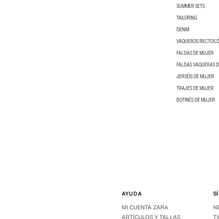
SUMMER SETS
TAILORING
DENIM
VAQUEROS RECTOS 
FALDAS DE MUJER
FALDAS VAQUERAS 
JERSÉIS DE MUJER
TRAJES DE MUJER
BOTINES DE MUJER
AYUDA
S
MI CUENTA ZARA
N
ARTÍCULOS Y TALLAS
T