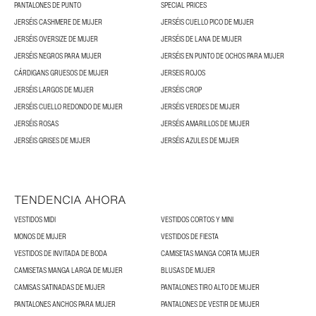
PANTALONES DE PUNTO
SPECIAL PRICES
JERSÉIS CASHMERE DE MUJER
JERSÉIS CUELLO PICO DE MUJER
JERSÉIS OVERSIZE DE MUJER
JERSÉIS DE LANA DE MUJER
JERSÉIS NEGROS PARA MUJER
JERSÉIS EN PUNTO DE OCHOS PARA MUJER
CÁRDIGANS GRUESOS DE MUJER
JERSEIS ROJOS
JERSÉIS LARGOS DE MUJER
JERSÉIS CROP
JERSÉIS CUELLO REDONDO DE MUJER
JERSÉIS VERDES DE MUJER
JERSÉIS ROSAS
JERSÉIS AMARILLOS DE MUJER
JERSÉIS GRISES DE MUJER
JERSÉIS AZULES DE MUJER
TENDENCIA AHORA
VESTIDOS MIDI
VESTIDOS CORTOS Y MINI
MONOS DE MUJER
VESTIDOS DE FIESTA
VESTIDOS DE INVITADA DE BODA
CAMISETAS MANGA CORTA MUJER
CAMISETAS MANGA LARGA DE MUJER
BLUSAS DE MUJER
CAMISAS SATINADAS DE MUJER
PANTALONES TIRO ALTO DE MUJER
PANTALONES ANCHOS PARA MUJER
PANTALONES DE VESTIR DE MUJER