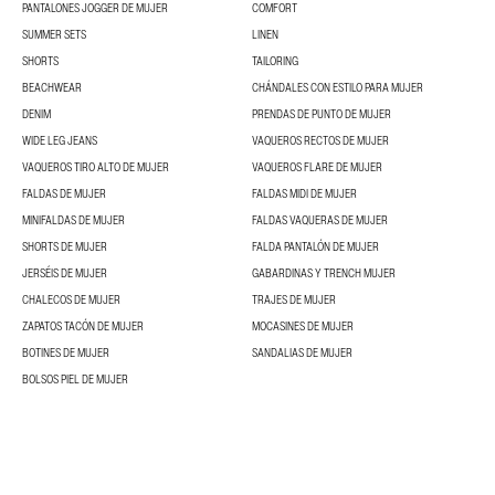
PANTALONES JOGGER DE MUJER
COMFORT
SUMMER SETS
LINEN
SHORTS
TAILORING
BEACHWEAR
CHÁNDALES CON ESTILO PARA MUJER
DENIM
PRENDAS DE PUNTO DE MUJER
WIDE LEG JEANS
VAQUEROS RECTOS DE MUJER
VAQUEROS TIRO ALTO DE MUJER
VAQUEROS FLARE DE MUJER
FALDAS DE MUJER
FALDAS MIDI DE MUJER
MINIFALDAS DE MUJER
FALDAS VAQUERAS DE MUJER
SHORTS DE MUJER
FALDA PANTALÓN DE MUJER
JERSÉIS DE MUJER
GABARDINAS Y TRENCH MUJER
CHALECOS DE MUJER
TRAJES DE MUJER
ZAPATOS TACÓN DE MUJER
MOCASINES DE MUJER
BOTINES DE MUJER
SANDALIAS DE MUJER
BOLSOS PIEL DE MUJER