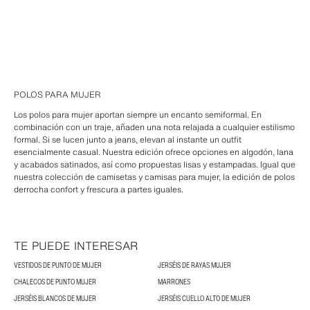
POLOS PARA MUJER
Los polos para mujer aportan siempre un encanto semiformal. En
combinación con un traje, añaden una nota relajada a cualquier estilismo
formal. Si se lucen junto a jeans, elevan al instante un outfit
esencialmente casual. Nuestra edición ofrece opciones en algodón, lana
y acabados satinados, así como propuestas lisas y estampadas. Igual que
nuestra colección de camisetas y camisas para mujer, la edición de polos
derrocha confort y frescura a partes iguales.
TE PUEDE INTERESAR
VESTIDOS DE PUNTO DE MUJER
JERSÉIS DE RAYAS MUJER
CHALECOS DE PUNTO MUJER
MARRONES
JERSÉIS BLANCOS DE MUJER
JERSÉIS CUELLO ALTO DE MUJER