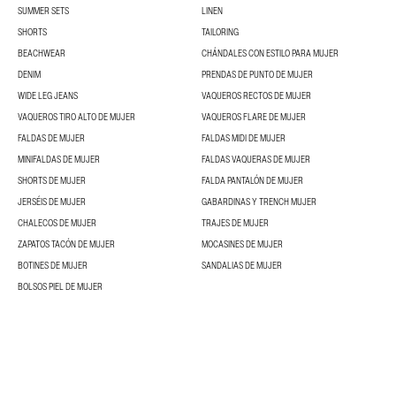
SUMMER SETS
LINEN
SHORTS
TAILORING
BEACHWEAR
CHÁNDALES CON ESTILO PARA MUJER
DENIM
PRENDAS DE PUNTO DE MUJER
WIDE LEG JEANS
VAQUEROS RECTOS DE MUJER
VAQUEROS TIRO ALTO DE MUJER
VAQUEROS FLARE DE MUJER
FALDAS DE MUJER
FALDAS MIDI DE MUJER
MINIFALDAS DE MUJER
FALDAS VAQUERAS DE MUJER
SHORTS DE MUJER
FALDA PANTALÓN DE MUJER
JERSÉIS DE MUJER
GABARDINAS Y TRENCH MUJER
CHALECOS DE MUJER
TRAJES DE MUJER
ZAPATOS TACÓN DE MUJER
MOCASINES DE MUJER
BOTINES DE MUJER
SANDALIAS DE MUJER
BOLSOS PIEL DE MUJER