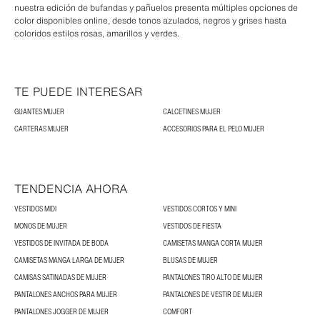
nuestra edición de bufandas y pañuelos presenta múltiples opciones de
color disponibles online, desde tonos azulados, negros y grises hasta
coloridos estilos rosas, amarillos y verdes.
TE PUEDE INTERESAR
GUANTES MUJER
CALCETINES MUJER
CARTERAS MUJER
ACCESORIOS PARA EL PELO MUJER
TENDENCIA AHORA
VESTIDOS MIDI
VESTIDOS CORTOS Y MINI
MONOS DE MUJER
VESTIDOS DE FIESTA
VESTIDOS DE INVITADA DE BODA
CAMISETAS MANGA CORTA MUJER
CAMISETAS MANGA LARGA DE MUJER
BLUSAS DE MUJER
CAMISAS SATINADAS DE MUJER
PANTALONES TIRO ALTO DE MUJER
PANTALONES ANCHOS PARA MUJER
PANTALONES DE VESTIR DE MUJER
PANTALONES JOGGER DE MUJER
COMFORT