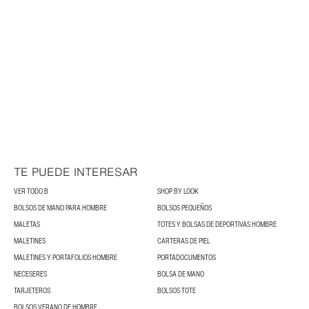
TE PUEDE INTERESAR
VER TODO B
SHOP BY LOOK
BOLSOS DE MANO PARA HOMBRE
BOLSOS PEQUEÑOS
MALETAS
TOTES Y BOLSAS DE DEPORTIVAS HOMBRE
MALETINES
CARTERAS DE PIEL
MALETINES Y PORTAFOLIOS HOMBRE
PORTADOCUMENTOS
NECESERES
BOLSA DE MANO
TARJETEROS
BOLSOS TOTE
BOLSOS VERANO DE HOMBRE