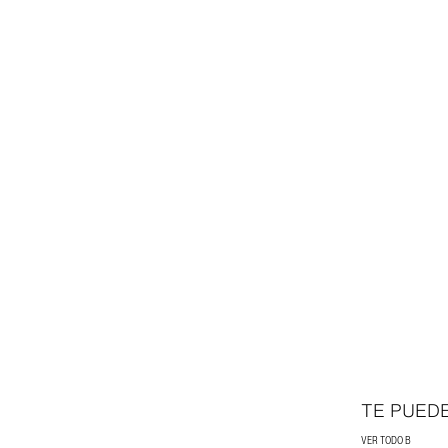
TE PUED
VER TODO B