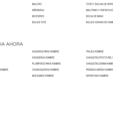
MALETAS
TOTES Y BOLSAS DE DEP
RIÑONERAS
MALETINES Y PORTAFOLI
NECESERES
BOLSA DE MANO
BOLSOS TOTE
BOLSOS VERANO DE HOM
IA AHORA
VAQUEROS PARA HOMBRE
TRAJES HOMBRE
SUDADERAS HOMBRE
CHAQUETAS EFECTO PIEL
PLUMÍFEROS PARA HOMBRE
CHAQUETAS DENIM HOMB
 HOMBRE
CHUBASQUEROS HOMBRE
PRENDAS ABRIGO HOMBR
MOCASINES HOMBRE
DEPORTIVAS HOMBRE