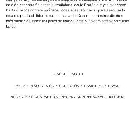
edición encontrarás desde el tradicional estilo Bretón o rayas marineras
hasta diseños contemporáneos, todas ellas fabricadas para asegurar la
máxima perdurabilidad lavado tras lavado. Descubre nuestros diseños
más originales, como los polos de manga larga o las camisetas con cuello
barco.
ESPAÑOL
ENGLISH
ZARA
/
NIÑOS
/
NIÑO
/
COLECCIÓN
/
CAMISETAS
/
RAYAS
NO VENDER O COMPARTIR MI INFORMACIÓN PERSONAL
USO DE IA