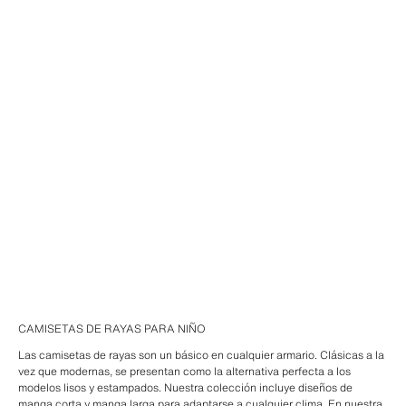
CAMISETAS DE RAYAS PARA NIÑO
Las camisetas de rayas son un básico en cualquier armario. Clásicas a la
vez que modernas, se presentan como la alternativa perfecta a los
modelos lisos y estampados. Nuestra colección incluye diseños de
manga corta y manga larga para adaptarse a cualquier clima. En nuestra