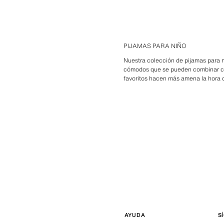
PIJAMAS PARA NIÑO
Nuestra colección de pijamas para n
cómodos que se pueden combinar co
favoritos hacen más amena la hora d
AYUDA
S