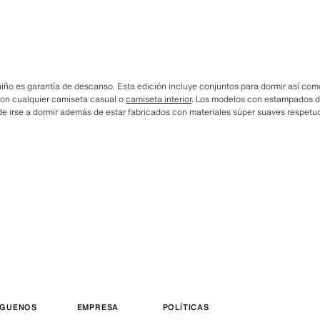
iño es garantía de descanso. Esta edición incluye conjuntos para dormir así co
n cualquier camiseta casual o
camiseta interior
. Los modelos con estampados d
e irse a dormir además de estar fabricados con materiales súper suaves respetuo
ÍGUENOS
EMPRESA
POLÍTICAS