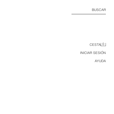
BUSCAR
0
CESTA
INICIAR SESIÓN
AYUDA
6-14 AÑOS/ PIJAMA ESTAMPADO FÚTBOL