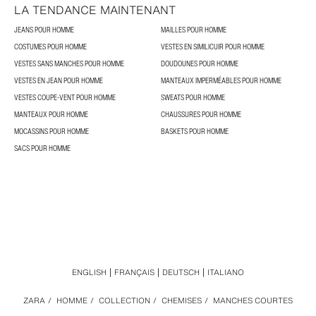
LA TENDANCE MAINTENANT
JEANS POUR HOMME
MAILLES POUR HOMME
COSTUMES POUR HOMME
VESTES EN SIMILICUIR POUR HOMME
VESTES SANS MANCHES POUR HOMME
DOUDOUNES POUR HOMME
VESTES EN JEAN POUR HOMME
MANTEAUX IMPERMÉABLES POUR HOMME
VESTES COUPE-VENT POUR HOMME
SWEATS POUR HOMME
MANTEAUX POUR HOMME
CHAUSSURES POUR HOMME
MOCASSINS POUR HOMME
BASKETS POUR HOMME
SACS POUR HOMME
ENGLISH
FRANÇAIS
DEUTSCH
ITALIANO
ZARA
/
HOMME
/
COLLECTION
/
CHEMISES
/
MANCHES COURTES