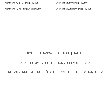
CHEMISES CASUAL POUR HOMME
CHEMISES D'ÉTÉ POUR HOMME
CHEMISES HABILLÉES POUR HOMME
CHEMISES OVERSIZE POUR HOMME
ENGLISH
FRANÇAIS
DEUTSCH
ITALIANO
ZARA
/
HOMME
/
COLLECTION
/
CHEMISES
/
JEAN
NE PAS VENDRE MES DONNÉES PERSONNELLES
UTILISATION DE L’IA