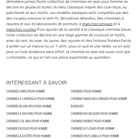
démodera jamais.Notre collection de chemises en jean pour homme se
décline en plusieurs styles, du bleu classique inspiré des cow-boys, au
patchwork et aux motifs. Les modèles basiques sont complétés par des
des coupes oversize et slim-fit, des pièces délavées, des chemises à
rayures et aux éclaboussures de peinture, à
manches longues
et à
manches courtes
.Pour ajouter de la variété à la classique chemise bleue,
notre collection se décline en une large gamme de couleurs et motifs,
avec du vert, du rose, du jaune, des rayures et des finitions florales.Facile
à porter sur un marcel ou un T-shirt, sous un pull et une veste, ou en solo
pour un look tendance sans effort, la chemise en jean est aussi cool que
confortable, ce qui en fait une pièce essentielle au quotidien.
INTÉRESSANT À SAVOIR
CHEMISES UNIES POUR HOMME
CHEMISES POUR HOMME
CHEMISES À CARREAUX POUR HOMME
CHEMISES MANCHES LONGUES POUR HOMME
CHEMISES BLANCHES POUR HOMME
BASIQUES
CHEMISES À RAYURES POUR HOMME
CHEMISES EN VELOURS POUR HOMME
CHEMISES COL MAO POUR HOMME
CHEMISES NOIRES POUR HOMME
CHEMISES BLEUES POUR HOMME
CHEMISES À FLEURS POUR HOMME
CHEMISES AJUSTÉES POUR HOMME
CHEMISES EN FLANELLE POUR HOMME