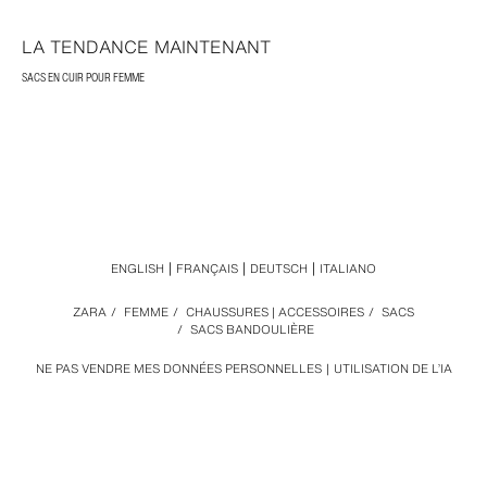
LA TENDANCE MAINTENANT
SACS EN CUIR POUR FEMME
ENGLISH
FRANÇAIS
DEUTSCH
ITALIANO
ZARA
/
FEMME
/
CHAUSSURES | ACCESSOIRES
/
SACS
/
SACS BANDOULIÈRE
NE PAS VENDRE MES DONNÉES PERSONNELLES
UTILISATION DE L’IA