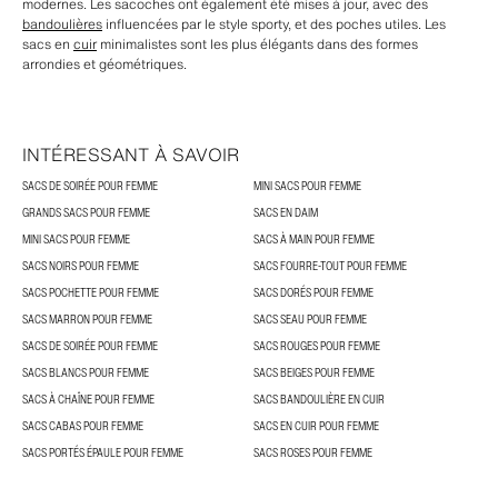
modernes. Les sacoches ont également été mises à jour, avec des
bandoulières
influencées par le style sporty, et des poches utiles. Les
sacs en
cuir
minimalistes sont les plus élégants dans des formes
arrondies et géométriques.
INTÉRESSANT À SAVOIR
SACS DE SOIRÉE POUR FEMME
MINI SACS POUR FEMME
GRANDS SACS POUR FEMME
SACS EN DAIM
MINI SACS POUR FEMME
SACS À MAIN POUR FEMME
SACS NOIRS POUR FEMME
SACS FOURRE-TOUT POUR FEMME
SACS POCHETTE POUR FEMME
SACS DORÉS POUR FEMME
SACS MARRON POUR FEMME
SACS SEAU POUR FEMME
SACS DE SOIRÉE POUR FEMME
SACS ROUGES POUR FEMME
SACS BLANCS POUR FEMME
SACS BEIGES POUR FEMME
SACS À CHAÎNE POUR FEMME
SACS BANDOULIÈRE EN CUIR
SACS CABAS POUR FEMME
SACS EN CUIR POUR FEMME
SACS PORTÉS ÉPAULE POUR FEMME
SACS ROSES POUR FEMME