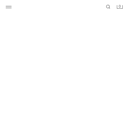
0
NEW
JEAN Z1975 JUPE-CULOTTE TAILLE HAUTE