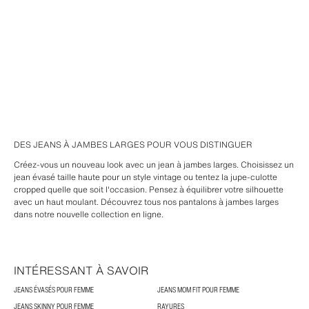
DES JEANS À JAMBES LARGES POUR VOUS DISTINGUER
Créez-vous un nouveau look avec un jean à jambes larges. Choisissez un
jean évasé taille haute pour un style vintage ou tentez la jupe-culotte
cropped quelle que soit l'occasion. Pensez à équilibrer votre silhouette
avec un haut moulant. Découvrez tous nos pantalons à jambes larges
dans notre nouvelle collection en ligne.
INTÉRESSANT À SAVOIR
JEANS ÉVASÉS POUR FEMME
JEANS MOM FIT POUR FEMME
JEANS SKINNY POUR FEMME
RAYURES