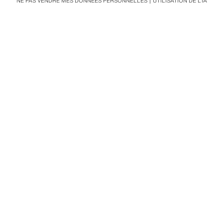
NE PAS VENDRE MES DONNÉES PERSONNELLES
UTILISATION DE L’IA