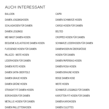
AUCH INTERESSANT
BALLOON
CAPRI
DAMEN JOGGINGHOSEN
DAMEN SCHWARZE HOSEN
SCHLAGHOSEN FÜR DAMEN
CARGO-HOSEN FÜR DAMEN
DAMEN LEGGINGS
BELTED
MID WAIST DAMEN-HOSEN
CROPPED HOSEN FÜR DAMEN
BEQUEME & ELASTISCHE DAMEN-HOSEN
SCHWARZE LEDERHOSEN FÜR DAMEN
FLIESSENDE HOSEN FÜR DAMEN
DAMENHOSEN IN ÜBERGRÖSSE
PALAZZO - WEITE HOSEN
HOSEN FÜR DAMEN
LEDERHOSEN FÜR DAMEN
DAMEN PAPERBAG-HOSEN
DAMEN ROTE HOSEN
DAMEN ROSA HOSEN
DAMEN SATIN-OBERTEILE
DAMEN BRAUNE HOSEN
DAMEN GRAUE HOSEN
BEIGE DAMEN HOSE
DAMEN GRÜNE HOSEN
WEITE HOSEN
STRAIGHT FIT DAMEN-HOSEN
SCHWARZE LEGGINGS FÜR DAMEN
BÜROHOSEN FÜR DAMEN
KAROTTEN-FIT HOSEN FÜR DAMEN
METALLIC-HOSEN FÜR DAMEN
DAMEN KAROHOSEN
DAMEN PAILLETTENHOSEN
DAMEN CULOTTES