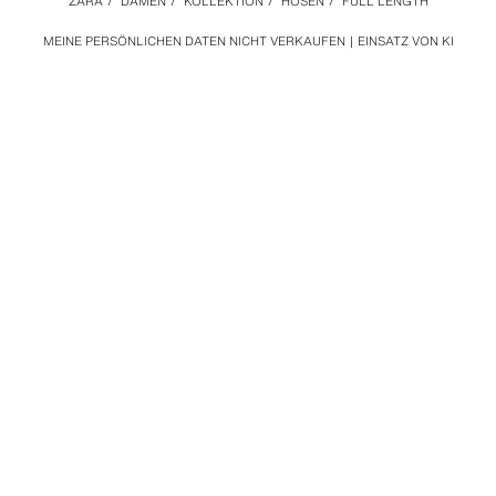
ZARA
/
DAMEN
/
KOLLEKTION
/
HOSEN
/
FULL LENGTH
MEINE PERSÖNLICHEN DATEN NICHT VERKAUFEN
EINSATZ VON KI