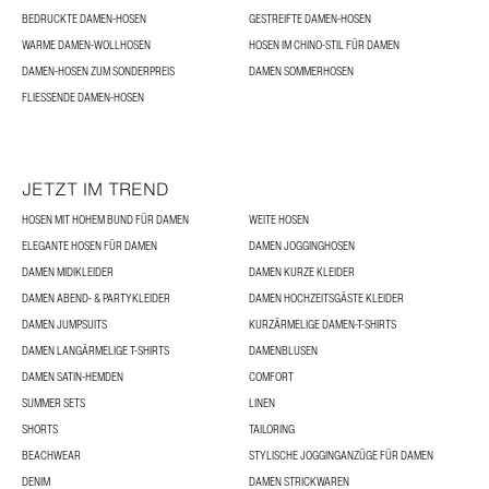
BEDRUCKTE DAMEN-HOSEN
GESTREIFTE DAMEN-HOSEN
WARME DAMEN-WOLLHOSEN
HOSEN IM CHINO-STIL FÜR DAMEN
DAMEN-HOSEN ZUM SONDERPREIS
DAMEN SOMMERHOSEN
FLIESSENDE DAMEN-HOSEN
JETZT IM TREND
HOSEN MIT HOHEM BUND FÜR DAMEN
WEITE HOSEN
ELEGANTE HOSEN FÜR DAMEN
DAMEN JOGGINGHOSEN
DAMEN MIDIKLEIDER
DAMEN KURZE KLEIDER
DAMEN ABEND- & PARTYKLEIDER
DAMEN HOCHZEITSGÄSTE KLEIDER
DAMEN JUMPSUITS
KURZÄRMELIGE DAMEN-T-SHIRTS
DAMEN LANGÄRMELIGE T-SHIRTS
DAMENBLUSEN
DAMEN SATIN-HEMDEN
COMFORT
SUMMER SETS
LINEN
SHORTS
TAILORING
BEACHWEAR
STYLISCHE JOGGINGANZÜGE FÜR DAMEN
DENIM
DAMEN STRICKWAREN