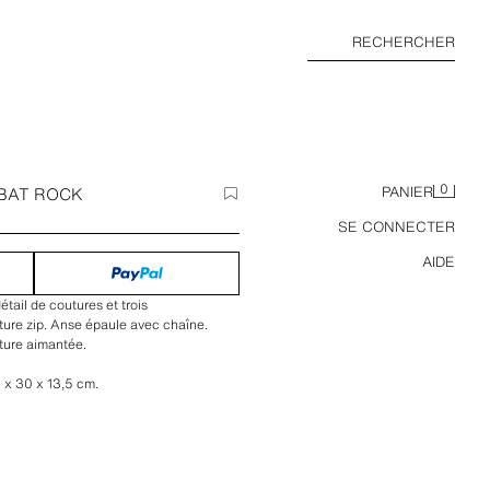
RECHERCHER
0
ABAT ROCK
PANIER
SE CONNECTER
AIDE
tail de coutures et trois
ure zip. Anse épaule avec chaîne.
ture aimantée.
8 x 30 x 13,5 cm.