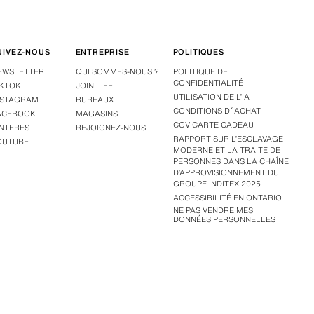
UIVEZ-NOUS
ENTREPRISE
POLITIQUES
EWSLETTER
QUI SOMMES-NOUS ?
POLITIQUE DE
CONFIDENTIALITÉ
IKTOK
JOIN LIFE
UTILISATION DE L’IA
NSTAGRAM
BUREAUX
CONDITIONS D´ACHAT
ACEBOOK
MAGASINS
CGV CARTE CADEAU
INTEREST
REJOIGNEZ-NOUS
RAPPORT SUR L’ESCLAVAGE
OUTUBE
MODERNE ET LA TRAITE DE
PERSONNES DANS LA CHAÎNE
D’APPROVISIONNEMENT DU
GROUPE INDITEX 2025
ACCESSIBILITÉ EN ONTARIO
NE PAS VENDRE MES
DONNÉES PERSONNELLES