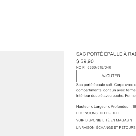
SAC PORTÉ ÉPAULE À R
$ 59,90
NOIR
6360/615/040
AJOUTER
Sac porté épaule soft. Corps avec dé
compartiments, dont un avec fermet
Intérieur doublé avec poche. Ferme
Hauteur x Largeur x Profondeur : 1
DIMENSIONS DU PRODUIT
VOIR DISPONIBILITÉ EN MAGASIN
LIVRAISON, ÉCHANGE ET RETOURS