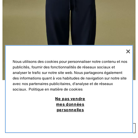
Nous utilisons des cookies pour personnaliser notre contenu et nos
publicités, fournir des fonctionnalités de réseaux sociaux et
analyser le trafic sur notre site web. Nous partageons également
des informations quant à vos habitudes de navigation sur notre site
avec nos partenaires publicitaires, d'analyse et de réseaux
sociaux.
Politique en matière de cookies
DESCRIPTION
COULEUR
COMPOSITION
DIMENSIONS
Ne pas vendre
PEU D’UNITÉS
mes données
PANTALON BALLON
Le mannequin mesure : 178 cm
personnelles
$ 45,90
Pantalon avec tissu principal confectionné en filature de coton. Taille
moyenne et taille élastique ajustable avec cordons. Poches latérales
$ 
cachées dans la couture. Jambe large.
AJOUTER
BLEU MARINE
8417/152/401