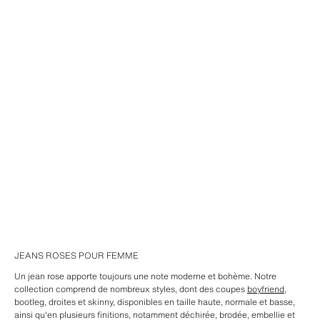
JEANS ROSES POUR FEMME
Un jean rose apporte toujours une note moderne et bohème. Notre
collection comprend de nombreux styles, dont des coupes
boyfriend
,
bootleg, droites et skinny, disponibles en taille haute, normale et basse,
ainsi qu'en plusieurs finitions, notamment déchirée, brodée, embellie et