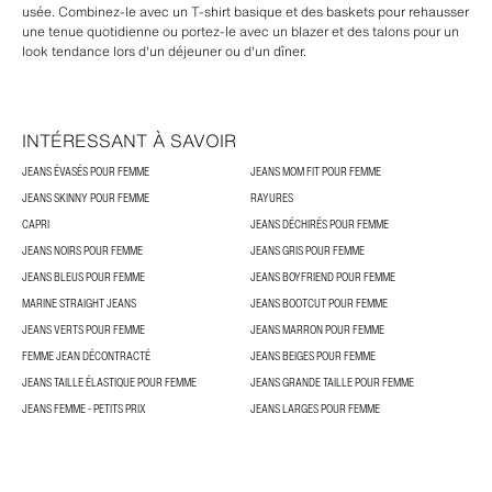
usée. Combinez-le avec un T-shirt basique et des baskets pour rehausser
une tenue quotidienne ou portez-le avec un blazer et des talons pour un
look tendance lors d'un déjeuner ou d'un dîner.
INTÉRESSANT À SAVOIR
JEANS ÉVASÉS POUR FEMME
JEANS MOM FIT POUR FEMME
JEANS SKINNY POUR FEMME
RAYURES
CAPRI
JEANS DÉCHIRÉS POUR FEMME
JEANS NOIRS POUR FEMME
JEANS GRIS POUR FEMME
JEANS BLEUS POUR FEMME
JEANS BOYFRIEND POUR FEMME
MARINE STRAIGHT JEANS
JEANS BOOTCUT POUR FEMME
JEANS VERTS POUR FEMME
JEANS MARRON POUR FEMME
FEMME JEAN DÉCONTRACTÉ
JEANS BEIGES POUR FEMME
JEANS TAILLE ÉLASTIQUE POUR FEMME
JEANS GRANDE TAILLE POUR FEMME
JEANS FEMME - PETITS PRIX
JEANS LARGES POUR FEMME