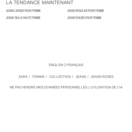
LA TENDANCE MAINTENANT
JEANS LARGES POUR FEMME
JEANS REGULAR POUR FEMME
JEANS TAILLE HAUTE FEMME
JEANS ÉVASÉS POUR FEMME
ENGLISH
FRANÇAIS
ZARA
/
FEMME
/
COLLECTION
/
JEANS
/
JEANS ROSES
NE PAS VENDRE MES DONNÉES PERSONNELLES
UTILISATION DE L’IA