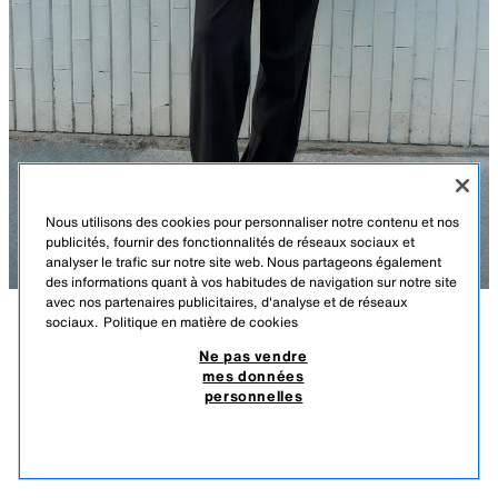
Nous utilisons des cookies pour personnaliser notre contenu et nos
publicités, fournir des fonctionnalités de réseaux sociaux et
analyser le trafic sur notre site web. Nous partageons également
des informations quant à vos habitudes de navigation sur notre site
avec nos partenaires publicitaires, d'analyse et de réseaux
sociaux.
Politique en matière de cookies
DESCRIPTION
COMPOSITION
DIMENSIONS
VENTE FINALE
ÉCHARPE FINE EN MAILLE
Ne pas vendre
mes données
Le mannequin mesure : 177 cm
$ 39,90
-80%
$ 7,98
personnelles
CE PRODUIT NE PEUT PAS ÊTRE RETOURNÉ OU ÉCHANGÉ.
Écharpe unie confectionnée dans un mélange de tissus et 5 % de laine.
$ 7,
BORDEAUX
3739/255/681
PRODUITS SIMILAIRES
ÉPUISÉ