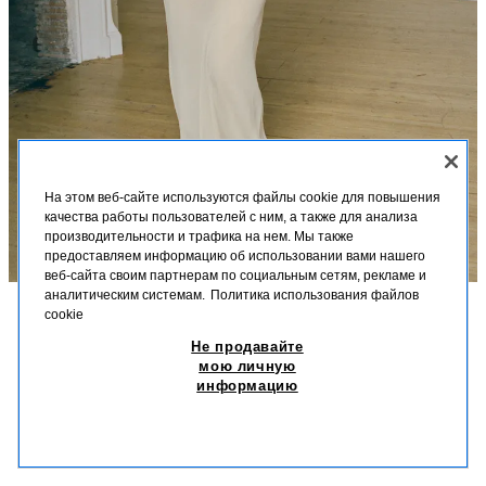
На этом веб-сайте используются файлы cookie для повышения
качества работы пользователей с ним, а также для анализа
производительности и трафика на нем. Мы также
предоставляем информацию об использовании вами нашего
веб-сайта своим партнерам по социальным сетям, рекламе и
аналитическим системам.
Политика использования файлов
cookie
ОПИСАНИЕ
СОСТАВ
МЕРКИ
Не продавайте
ПЛАТЬЕ В БЕЛЬЕВОМ СТИЛЕ С КРУЖЕВОМ
мою личную
Полупрозрачное платье миди в бельевом стиле из 100% вискозы.
информацию
Прямой вырез и тонкие бретели. Отделка кружевом в тон.
419,00 BYN
-80%
83,80 BYN
83,8
Модель без подкладки.
ПОХОЖИЕ ТОВАРЫ
ЭКРЮ
2678/119/712
НЕТ В НАЛИЧИИ