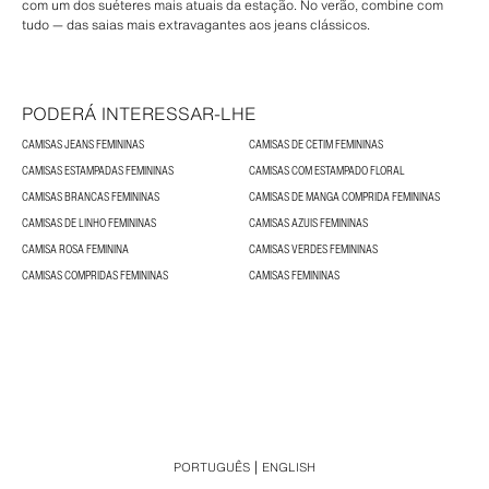
com um dos suéteres mais atuais da estação. No verão, combine com
tudo — das saias mais extravagantes aos jeans clássicos.
PODERÁ INTERESSAR-LHE
CAMISAS JEANS FEMININAS
CAMISAS DE CETIM FEMININAS
CAMISAS ESTAMPADAS FEMININAS
CAMISAS COM ESTAMPADO FLORAL
CAMISAS BRANCAS FEMININAS
CAMISAS DE MANGA COMPRIDA FEMININAS
CAMISAS DE LINHO FEMININAS
CAMISAS AZUIS FEMININAS
CAMISA ROSA FEMININA
CAMISAS VERDES FEMININAS
CAMISAS COMPRIDAS FEMININAS
CAMISAS FEMININAS
PORTUGUÊS
ENGLISH