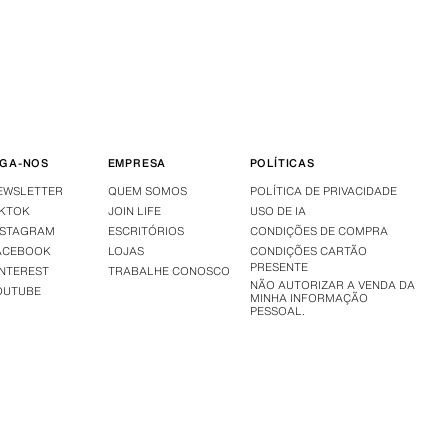
IGA-NOS
EMPRESA
POLÍTICAS
EWSLETTER
QUEM SOMOS
POLÍTICA DE PRIVACIDADE
IKTOK
JOIN LIFE
USO DE IA
NSTAGRAM
ESCRITÓRIOS
CONDIÇÕES DE COMPRA
ACEBOOK
LOJAS
CONDIÇÕES CARTÃO
PRESENTE
INTEREST
TRABALHE CONOSCO
NÃO AUTORIZAR A VENDA DA
OUTUBE
MINHA INFORMAÇÃO
PESSOAL.