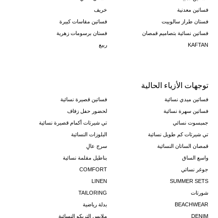
فساتين معدنية
خريف
فستان طراز سالوبيت
فساتين مقاسات كبيرة
فساتين نسائية بتصاميم قمصان
فستان برسومات زهرية
KAFTAN
ربيع
توجهات الأزياء الحالية
فساتين ميدي نسائية
فساتين قصيرة نسائية
فساتين سهرة نسائية
لحضور حفل زفاف
جمبسوت نسائي
تي شيرتات أكمام قصيرة نسائية
تي شيرتات كم طويل نسائية
البلوزات النسائية
قمصان الساتان النسائية
سرج عالٍ
واسع الساق
بناطيل مقلمة نسائية
جوغر نسائي
COMFORT
LINEN
SUMMER SETS
شورتات
TAILORING
BEACHWEAR
بدلة رياضية
DENIM
ملابس التريكو النسائية