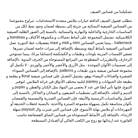
تشكيلتنا من فساتين الصيف
تتطلب فصول الصيف الدافئة خيارات ملابس متعددة الاستخدامات. تتراوح مجموعتنا
من الفساتين الصيفية النسائية من جريئة إلى بسيطة لضمان وجود نمط لكل من
المناسبات الخارجية والداخلية والنهارية والمسائية. بالنسبة إلى الصور الظلية الصيفية
الكلاسيكية، تشتمل المجموعة على أنماط بحمالات و مكشوفة الأكتاف و bandeau و
halterneck ، بينما تعتني الفساتين mini و midi و maxi بتفضيلات خط التنورة. تصل
الفساتين الصيفية بأنماط أنيقة وبسيطة بالإضافة إلى ميزات خاصة لضمان تميزها:
تضفي اللمسات المزينة بلوحات وطبقات و الكشكشة إحساسًا مرحًا، بينما تستوحي
الزخارف والتطريزات المقطوعة من المراجع المستوحاة من الحرف اليدوية. بالإضافة
إلى تصميمات الألوان الموحدة - مثل الأزرق والأخضر والأحمر والوردي - لا تكتمل أي
مجموعة فساتين صيفية بدون طبعات و patterns. بالإضافة إلى الفساتين السوداء
الصغيرة والعباءات البيضاء بوهو، يشتمل التعديل على فساتين صيفية floral و مقلمة و
بطبعة جلد الحيوانات و paisley لتلبية مختلف الأذواق في خزانة الملابس. لتوفير
التنوع، فإنها تأتي أيضًا في عدد لا يحصى من المواد مثل الكتان والقطن و poplin و
الدنيم و الجلد، بالإضافة إلى تشطيبات الشيفون و الساتان و الجاكار. بالنسبة إلى
العمل والمناسبات الرسمية والأنيقة، فإن الفساتين الصدرية والمصممة والقمصان
بألوان متناسقة تكمل بسهولة مجموعة السترة والأحذية. بالنسبة لحفلات الحديقة أو
المهرجانات أو ملابس نهاية الأسبوع، فإن فساتين التي شيرت وال playsuit سهلة
الارتداء، بالإضافة إلى الأنماط المستوحاة من فساتين الشاي الفضفاضة تناسب
الفاتورة عند ارتدائها مع زوج من الكعب العالي أو الصنادل المسطحة.