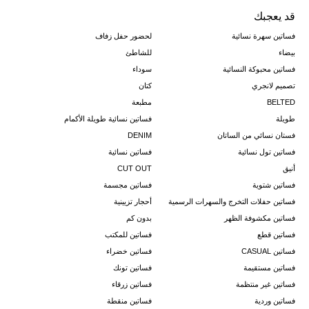
قد يعجبك
فساتين سهرة نسائية
لحضور حفل زفاف
بيضاء
للشاطئ
فساتين محبوكة النسائية
سوداء
تصميم لانجري
كتان
BELTED
مطبعة
طويلة
فساتين نسائية طويلة الأكمام
فستان نسائي من الساتان
DENIM
فساتين تول نسائية
فساتين نسائية
أنيق
CUT OUT
فساتين شتوية
فساتين مجسمة
فساتين حفلات التخرج والسهرات الرسمية
أحجار تزيينية
فساتين مكشوفة الظهر
بدون كم
فساتين قطع
فساتين للمكتب
فساتين CASUAL
فساتين خضراء
فساتين مستقيمة
فساتين تونك
فساتين غير منتظمة
فساتين زرقاء
فساتين وردية
فساتين منقطة