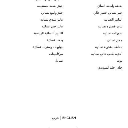
بقصّة واسعة الساق
جينز بقصة مستقيمة
جينز نسائي خصر عالي
جينز واسع نسائي
التنانير النسائية
تنانير ميدي نسائية
تنانير قصيرة نسائية
تنانير جينز نسائية
شورتات نسائية
التنانير النسائية الرياضية
جمبر نسائي
بدلات نسائية
معاطف شتوية نسائية
جيليهات وسترات نسائية
أحذية بكعب عالي نسائية
موكاسينات
بوت
صنادل
جلد | جلد السويدي
ENGLISH
عربي