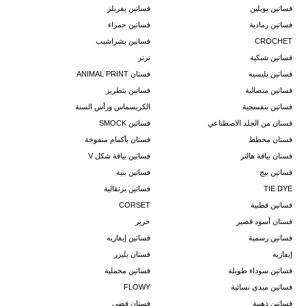
فساتين بوبلين
فساتين بفريلز
فساتين رمادية
فساتين حمراء
CROCHET
فساتين بشراشيب
فساتين شبكية
ترتر
فساتين بليسيه
فستان ANIMAL PRINT
فساتين متصالبة
فساتين بتطريز
فساتين بنفسجية
الكريسماس ورأس السنة
فستان من الجلد الاصطناعي
فساتين SMOCK
فستان مخطط
فستان بأكمام منفوخة
فستان بياقة هالتر
فساتين بياقة شكل V
فساتين بيج
فساتين بنية
TIE DYE
فساتين برتقالية
فساتين قطنية
CORSET
فستان أسود قصير
حرير
فساتين رسمية
فساتين إيفازيه
إيفازيه
فستان بليزر
فساتين سوداء طويلة
فساتين مخملية
فساتين ميدي نسائية
FLOWY
فساتين ذهبية
فستان فضي