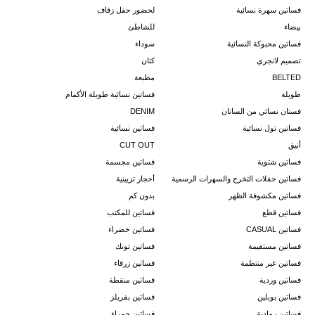
فساتين سهرة نسائية
لحضور حفل زفاف
بيضاء
للشاطئ
فساتين محبوكة النسائية
سوداء
تصميم لانجري
كتان
BELTED
مطبعة
طويلة
فساتين نسائية طويلة الأكمام
فستان نسائي من الساتان
DENIM
فساتين تول نسائية
فساتين نسائية
أنيق
CUT OUT
فساتين شتوية
فساتين مجسمة
فساتين حفلات التخرج والسهرات الرسمية
أحجار تزيينية
فساتين مكشوفة الظهر
بدون كم
فساتين قطع
فساتين للمكتب
فساتين CASUAL
فساتين خضراء
فساتين مستقيمة
فساتين تونك
فساتين غير منتظمة
فساتين زرقاء
فساتين وردية
فساتين منقطة
فساتين بوبلين
فساتين بفريلز
فساتين رمادية
فساتين حمراء