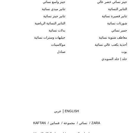
جينز نسائي خصر عالي
جينز واسع نسائي
التنانير النسائية
تنانير ميدي نسائية
تنانير قصيرة نسائية
تنانير جينز نسائية
شورتات نسائية
التنانير النسائية الرياضية
جمبر نسائي
بدلات نسائية
معاطف شتوية نسائية
جيليهات وسترات نسائية
أحذية بكعب عالي نسائية
موكاسينات
بوت
صنادل
جلد | جلد السويدي
ENGLISH
عربي
ZARA
/
نسائي
/
مجموعة
/
فساتين
/
KAFTAN