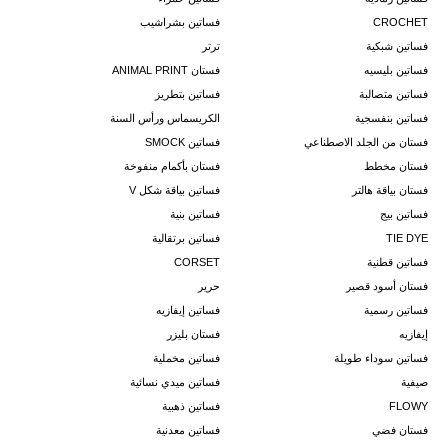
CROCHET
فساتين بشراشيب
فساتين شبكية
ترتر
فساتين بليسيه
فستان ANIMAL PRINT
فساتين متصالبة
فساتين بتطريز
فساتين بنفسجية
الكريسماس ورأس السنة
فستان من الجلد الاصطناعي
فساتين SMOCK
فستان مخطط
فستان بأكمام منفوخة
فستان بياقة هالتر
فساتين بياقة شكل V
فساتين بيج
فساتين بنية
TIE DYE
فساتين برتقالية
فساتين قطنية
CORSET
فستان أسود قصير
حرير
فساتين رسمية
فساتين إيفازيه
إيفازيه
فستان بليزر
فساتين سوداء طويلة
فساتين مخملية
صيفية
فساتين ميدي نسائية
FLOWY
فساتين ذهبية
فستان فضي
فساتين معدنية