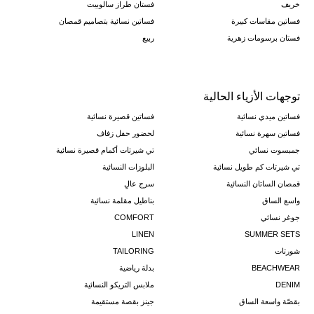
خريف
فستان طراز سالوبيت
فساتين مقاسات كبيرة
فساتين نسائية بتصاميم قمصان
فستان برسومات زهرية
ربيع
توجهات الأزياء الحالية
فساتين ميدي نسائية
فساتين قصيرة نسائية
فساتين سهرة نسائية
لحضور حفل زفاف
جمبسوت نسائي
تي شيرتات أكمام قصيرة نسائية
تي شيرتات كم طويل نسائية
البلوزات النسائية
قمصان الساتان النسائية
سرج عالٍ
واسع الساق
بناطيل مقلمة نسائية
جوغر نسائي
COMFORT
LINEN
SUMMER SETS
شورتات
TAILORING
BEACHWEAR
بدلة رياضية
DENIM
ملابس التريكو النسائية
بقصّة واسعة الساق
جينز بقصة مستقيمة