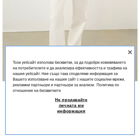
Този уебсайт използва бисквитки, за да подобри изживяването
на потребителите и да анализира ефективността и трафика на
нашия уебсайт. Ние също така споделяме информация за
Вашето използване на нашия сайт с нашите социални мрежи,
рекламни партньори и партньори за анализи.
Политика по
отношение на бисквитките
ОПИСАНИЕ
СЪСТАВ
РАЗМЕРИ
Не продавайте
ТОП С ПРЕЗРАМКИ И ПАЧУЪРК
личната ми
Ръст на модела: 177 cm
информация
5,10 EUR
/
9,97 ЛВ
Топ с право деколте и тънки регулируеми презрамки с връзки. Детайл
5,10
с апликация от тъкан тип кроше. Прав подгъв.
/
9,
ВИЖТЕ ПОДОБНИ
ЕКРЮ
8779/187/712
ИЗЧЕРПАН