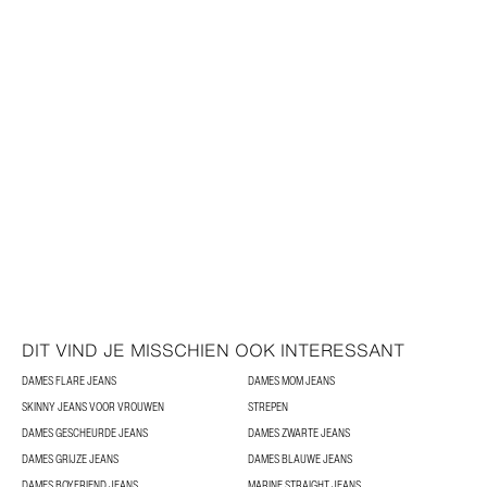
DIT VIND JE MISSCHIEN OOK INTERESSANT
DAMES FLARE JEANS
DAMES MOM JEANS
SKINNY JEANS VOOR VROUWEN
STREPEN
DAMES GESCHEURDE JEANS
DAMES ZWARTE JEANS
DAMES GRIJZE JEANS
DAMES BLAUWE JEANS
DAMES BOYFRIEND JEANS
MARINE STRAIGHT JEANS