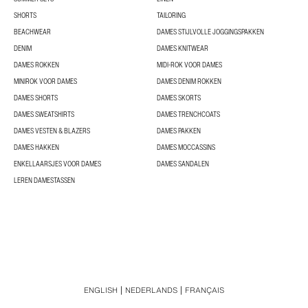
SHORTS
TAILORING
BEACHWEAR
DAMES STIJLVOLLE JOGGINGSPAKKEN
DENIM
DAMES KNITWEAR
DAMES ROKKEN
MIDI-ROK VOOR DAMES
MINIROK VOOR DAMES
DAMES DENIM ROKKEN
DAMES SHORTS
DAMES SKORTS
DAMES SWEATSHIRTS
DAMES TRENCHCOATS
DAMES VESTEN & BLAZERS
DAMES PAKKEN
DAMES HAKKEN
DAMES MOCCASSINS
ENKELLAARSJES VOOR DAMES
DAMES SANDALEN
LEREN DAMESTASSEN
ENGLISH
NEDERLANDS
FRANÇAIS