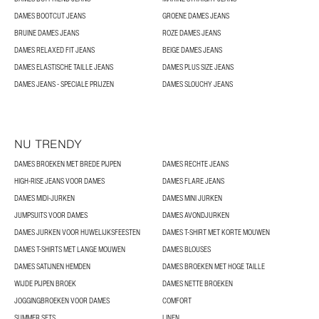
DAMES BOOTCUT JEANS
GROENE DAMES JEANS
BRUINE DAMES JEANS
ROZE DAMES JEANS
DAMES RELAXED FIT JEANS
BEIGE DAMES JEANS
DAMES ELASTISCHE TAILLE JEANS
DAMES PLUS SIZE JEANS
DAMES JEANS - SPECIALE PRIJZEN
DAMES SLOUCHY JEANS
NU TRENDY
DAMES BROEKEN MET BREDE PIJPEN
DAMES RECHTE JEANS
HIGH-RISE JEANS VOOR DAMES
DAMES FLARE JEANS
DAMES MIDI-JURKEN
DAMES MINI JURKEN
JUMPSUITS VOOR DAMES
DAMES AVONDJURKEN
DAMES JURKEN VOOR HUWELIJKSFEESTEN
DAMES T-SHIRT MET KORTE MOUWEN
DAMES T-SHIRTS MET LANGE MOUWEN
DAMES BLOUSES
DAMES SATIJNEN HEMDEN
DAMES BROEKEN MET HOGE TAILLE
WIJDE PIJPEN BROEK
DAMES NETTE BROEKEN
JOGGINGBROEKEN VOOR DAMES
COMFORT
SUMMER SETS
LINEN