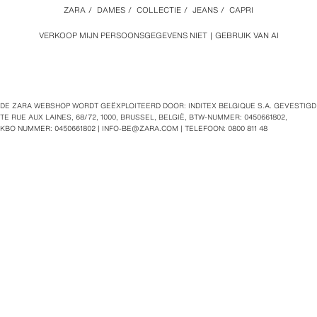
ZARA
/
DAMES
/
COLLECTIE
/
JEANS
/
CAPRI
VERKOOP MIJN PERSOONSGEGEVENS NIET
GEBRUIK VAN AI
DE ZARA WEBSHOP WORDT GEËXPLOITEERD DOOR: INDITEX BELGIQUE S.A. GEVESTIGD
TE RUE AUX LAINES, 68/72, 1000, BRUSSEL, BELGIË, BTW‑NUMMER: 0450661802,
KBO NUMMER: 0450661802 |
INFO-BE@ZARA.COM
| TELEFOON: 0800 811 48