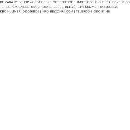
DE ZARA WEBSHOP WORDT GEËXPLOITEERD DOOR: INDITEX BELGIQUE S.A. GEVESTIGD
TE RUE AUX LAINES, 68/72, 1000, BRUSSEL, BELGIË, BTW‑NUMMER: 0450661802,
KBO NUMMER: 0450661802 |
INFO-BE@ZARA.COM
| TELEFOON: 0800 811 48