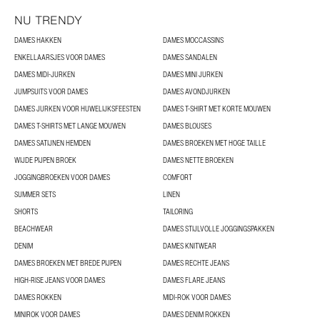
NU TRENDY
DAMES HAKKEN
DAMES MOCCASSINS
ENKELLAARSJES VOOR DAMES
DAMES SANDALEN
DAMES MIDI-JURKEN
DAMES MINI JURKEN
JUMPSUITS VOOR DAMES
DAMES AVONDJURKEN
DAMES JURKEN VOOR HUWELIJKSFEESTEN
DAMES T-SHIRT MET KORTE MOUWEN
DAMES T-SHIRTS MET LANGE MOUWEN
DAMES BLOUSES
DAMES SATIJNEN HEMDEN
DAMES BROEKEN MET HOGE TAILLE
WIJDE PIJPEN BROEK
DAMES NETTE BROEKEN
JOGGINGBROEKEN VOOR DAMES
COMFORT
SUMMER SETS
LINEN
SHORTS
TAILORING
BEACHWEAR
DAMES STIJLVOLLE JOGGINGSPAKKEN
DENIM
DAMES KNITWEAR
DAMES BROEKEN MET BREDE PIJPEN
DAMES RECHTE JEANS
HIGH-RISE JEANS VOOR DAMES
DAMES FLARE JEANS
DAMES ROKKEN
MIDI-ROK VOOR DAMES
MINIROK VOOR DAMES
DAMES DENIM ROKKEN