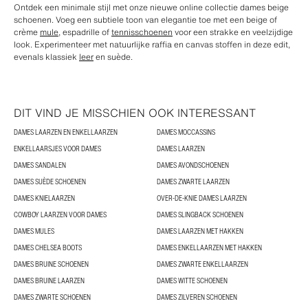
Ontdek een minimale stijl met onze nieuwe online collectie dames beige
schoenen. Voeg een subtiele toon van elegantie toe met een beige of
crème
mule
, espadrille of
tennisschoenen
voor een strakke en veelzijdige
look. Experimenteer met natuurlijke raffia en canvas stoffen in deze edit,
evenals klassiek
leer
en suède.
DIT VIND JE MISSCHIEN OOK INTERESSANT
DAMES LAARZEN EN ENKELLAARZEN
DAMES MOCCASSINS
ENKELLAARSJES VOOR DAMES
DAMES LAARZEN
DAMES SANDALEN
DAMES AVONDSCHOENEN
DAMES SUÈDE SCHOENEN
DAMES ZWARTE LAARZEN
DAMES KNIELAARZEN
OVER-DE-KNIE DAMES LAARZEN
COWBOY LAARZEN VOOR DAMES
DAMES SLINGBACK SCHOENEN
DAMES MULES
DAMES LAARZEN MET HAKKEN
DAMES CHELSEA BOOTS
DAMES ENKELLAARZEN MET HAKKEN
DAMES BRUINE SCHOENEN
DAMES ZWARTE ENKELLAARZEN
DAMES BRUINE LAARZEN
DAMES WITTE SCHOENEN
DAMES ZWARTE SCHOENEN
DAMES ZILVEREN SCHOENEN