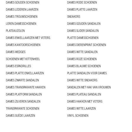
DAMES GOUDEN SCHOENEN
DAMES RODE SCHOENEN
DAMES LEDEREN LAARZEN
DAMES PLATTE LAARZEN
DAMES TROUWSCHOENEN
SNEAKERS
LEREN DAMESSCHOENEN
DAMES GOUDEN SANDALEN
PLATEAUZOLEN
DAMES SLIDER SANDALEN
DAMES ENKELLAARZEN MET VETERS
PLATTE DAMESSCHOENEN
DAMES KANTOORSCHOENEN
DAMES DIERENPRINT SCHOENEN
DAMES WEDGES
DAMES WITTE SANDALEN
SCHOENEN MET KITTENHEEL
DAMES ROZE SCHOENEN
DAMES ESPADRILLES
DAMES BLAUWE SCHOENEN
DAMES PLATTE ENKELLAARZEN
PLATTE SANDALEN VOOR DAMES
DAMES ZWARTE SANDALEN
DAMES WITTE SNEAKERS
DAMES TRANSPARANTE HAKKEN
SANDALEN MET HAK VAN VROUWEN
DAMES PLATFORM SANDALEN
DAMES PLATEAU SANDALEN
DAMES ZILVEREN SANDALEN
DAMES HAKKEN MET VETERS
TRANSPARANTE SCHOENEN
DAMES WITTE LAARZEN
DAMES SUÈDE LAARZEN
VINYL SCHOENEN