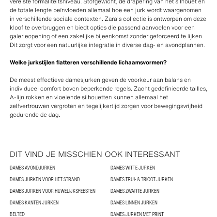
vereiste formaliteitsniveau. Stofgewicht, de drapering van het silhouet en
de totale lengte beïnvloeden allemaal hoe een jurk wordt waargenomen
in verschillende sociale contexten. Zara's collectie is ontworpen om deze
kloof te overbruggen en biedt opties die passend aanvoelen voor een
galerieopening of een zakelijke bijeenkomst zonder geforceerd te lijken.
Dit zorgt voor een natuurlijke integratie in diverse dag- en avondplannen.
Welke jurkstijlen flatteren verschillende lichaamsvormen?
De meest effectieve damesjurken geven de voorkeur aan balans en
individueel comfort boven beperkende regels. Zacht gedefinieerde tailles,
A-lijn rokken en vloeiende silhouetten kunnen allemaal het
zelfvertrouwen vergroten en tegelijkertijd zorgen voor bewegingsvrijheid
gedurende de dag.
DIT VIND JE MISSCHIEN OOK INTERESSANT
DAMES AVONDJURKEN
DAMES WITTE JURKEN
DAMES JURKEN VOOR HET STRAND
DAMES TRUI- & TRICOT JURKEN
DAMES JURKEN VOOR HUWELIJKSFEESTEN
DAMES ZWARTE JURKEN
DAMES KANTEN JURKEN
DAMES LINNEN JURKEN
BELTED
DAMES JURKEN MET PRINT