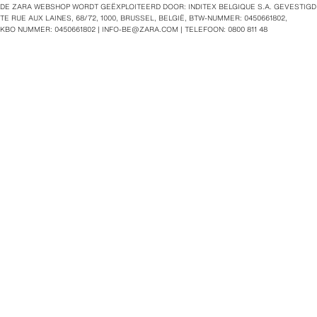
DE ZARA WEBSHOP WORDT GEËXPLOITEERD DOOR: INDITEX BELGIQUE S.A. GEVESTIGD
TE RUE AUX LAINES, 68/72, 1000, BRUSSEL, BELGIË, BTW‑NUMMER: 0450661802,
KBO NUMMER: 0450661802 |
INFO-BE@ZARA.COM
| TELEFOON: 0800 811 48