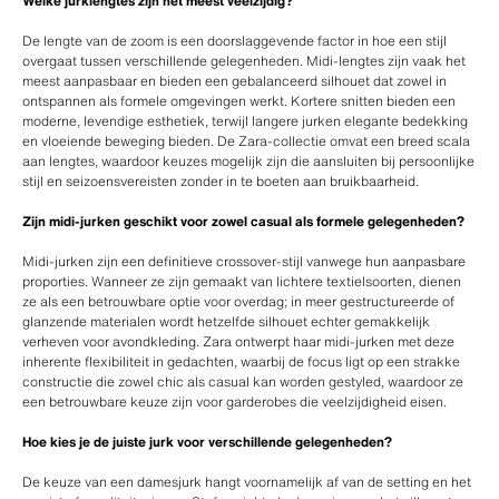
Welke jurklengtes zijn het meest veelzijdig?
De lengte van de zoom is een doorslaggevende factor in hoe een stijl
overgaat tussen verschillende gelegenheden. Midi-lengtes zijn vaak het
meest aanpasbaar en bieden een gebalanceerd silhouet dat zowel in
ontspannen als formele omgevingen werkt. Kortere snitten bieden een
moderne, levendige esthetiek, terwijl langere jurken elegante bedekking
en vloeiende beweging bieden. De Zara-collectie omvat een breed scala
aan lengtes, waardoor keuzes mogelijk zijn die aansluiten bij persoonlijke
stijl en seizoensvereisten zonder in te boeten aan bruikbaarheid.
Zijn midi-jurken geschikt voor zowel casual als formele gelegenheden?
Midi-jurken zijn een definitieve crossover-stijl vanwege hun aanpasbare
proporties. Wanneer ze zijn gemaakt van lichtere textielsoorten, dienen
ze als een betrouwbare optie voor overdag; in meer gestructureerde of
glanzende materialen wordt hetzelfde silhouet echter gemakkelijk
verheven voor avondkleding. Zara ontwerpt haar midi-jurken met deze
inherente flexibiliteit in gedachten, waarbij de focus ligt op een strakke
constructie die zowel chic als casual kan worden gestyled, waardoor ze
een betrouwbare keuze zijn voor garderobes die veelzijdigheid eisen.
Hoe kies je de juiste jurk voor verschillende gelegenheden?
De keuze van een damesjurk hangt voornamelijk af van de setting en het