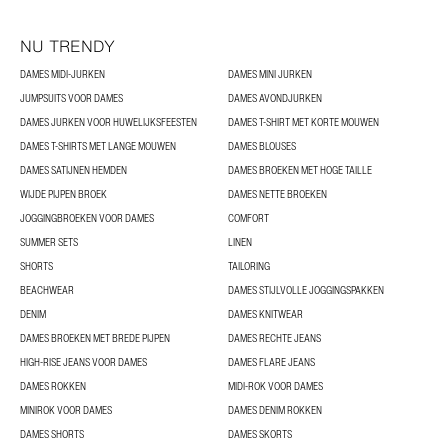
NU TRENDY
DAMES MIDI-JURKEN
DAMES MINI JURKEN
JUMPSUITS VOOR DAMES
DAMES AVONDJURKEN
DAMES JURKEN VOOR HUWELIJKSFEESTEN
DAMES T-SHIRT MET KORTE MOUWEN
DAMES T-SHIRTS MET LANGE MOUWEN
DAMES BLOUSES
DAMES SATIJNEN HEMDEN
DAMES BROEKEN MET HOGE TAILLE
WIJDE PIJPEN BROEK
DAMES NETTE BROEKEN
JOGGINGBROEKEN VOOR DAMES
COMFORT
SUMMER SETS
LINEN
SHORTS
TAILORING
BEACHWEAR
DAMES STIJLVOLLE JOGGINGSPAKKEN
DENIM
DAMES KNITWEAR
DAMES BROEKEN MET BREDE PIJPEN
DAMES RECHTE JEANS
HIGH-RISE JEANS VOOR DAMES
DAMES FLARE JEANS
DAMES ROKKEN
MIDI-ROK VOOR DAMES
MINIROK VOOR DAMES
DAMES DENIM ROKKEN
DAMES SHORTS
DAMES SKORTS