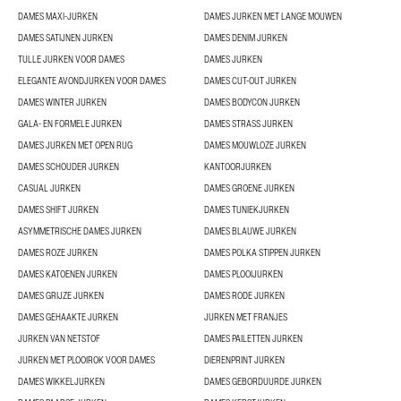
DAMES MAXI-JURKEN
DAMES JURKEN MET LANGE MOUWEN
DAMES SATIJNEN JURKEN
DAMES DENIM JURKEN
TULLE JURKEN VOOR DAMES
DAMES JURKEN
ELEGANTE AVONDJURKEN VOOR DAMES
DAMES CUT-OUT JURKEN
DAMES WINTER JURKEN
DAMES BODYCON JURKEN
GALA- EN FORMELE JURKEN
DAMES STRASS JURKEN
DAMES JURKEN MET OPEN RUG
DAMES MOUWLOZE JURKEN
DAMES SCHOUDER JURKEN
KANTOORJURKEN
CASUAL JURKEN
DAMES GROENE JURKEN
DAMES SHIFT JURKEN
DAMES TUNIEKJURKEN
ASYMMETRISCHE DAMES JURKEN
DAMES BLAUWE JURKEN
DAMES ROZE JURKEN
DAMES POLKA STIPPEN JURKEN
DAMES KATOENEN JURKEN
DAMES PLOOIJURKEN
DAMES GRIJZE JURKEN
DAMES RODE JURKEN
DAMES GEHAAKTE JURKEN
JURKEN MET FRANJES
JURKEN VAN NETSTOF
DAMES PAILETTEN JURKEN
JURKEN MET PLOOIROK VOOR DAMES
DIERENPRINT JURKEN
DAMES WIKKELJURKEN
DAMES GEBORDUURDE JURKEN