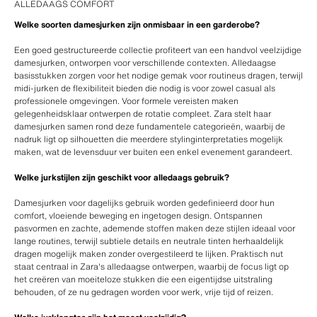
ALLEDAAGS COMFORT
Welke soorten damesjurken zijn onmisbaar in een garderobe?
Een goed gestructureerde collectie profiteert van een handvol veelzijdige
damesjurken, ontworpen voor verschillende contexten. Alledaagse
basisstukken zorgen voor het nodige gemak voor routineus dragen, terwijl
midi-jurken de flexibiliteit bieden die nodig is voor zowel casual als
professionele omgevingen. Voor formele vereisten maken
gelegenheidsklaar ontwerpen de rotatie compleet. Zara stelt haar
damesjurken samen rond deze fundamentele categorieën, waarbij de
nadruk ligt op silhouetten die meerdere stylinginterpretaties mogelijk
maken, wat de levensduur ver buiten een enkel evenement garandeert.
Welke jurkstijlen zijn geschikt voor alledaags gebruik?
Damesjurken voor dagelijks gebruik worden gedefinieerd door hun
comfort, vloeiende beweging en ingetogen design. Ontspannen
pasvormen en zachte, ademende stoffen maken deze stijlen ideaal voor
lange routines, terwijl subtiele details en neutrale tinten herhaaldelijk
dragen mogelijk maken zonder overgestileerd te lijken. Praktisch nut
staat centraal in Zara's alledaagse ontwerpen, waarbij de focus ligt op
het creëren van moeiteloze stukken die een eigentijdse uitstraling
behouden, of ze nu gedragen worden voor werk, vrije tijd of reizen.