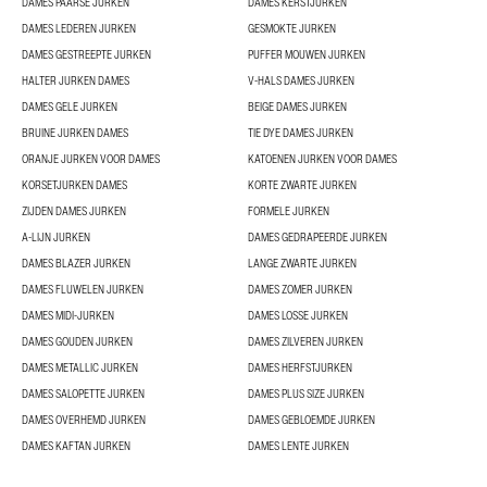
DAMES PAARSE JURKEN
DAMES KERSTJURKEN
DAMES LEDEREN JURKEN
GESMOKTE JURKEN
DAMES GESTREEPTE JURKEN
PUFFER MOUWEN JURKEN
HALTER JURKEN DAMES
V-HALS DAMES JURKEN
DAMES GELE JURKEN
BEIGE DAMES JURKEN
BRUINE JURKEN DAMES
TIE DYE DAMES JURKEN
ORANJE JURKEN VOOR DAMES
KATOENEN JURKEN VOOR DAMES
KORSETJURKEN DAMES
KORTE ZWARTE JURKEN
ZIJDEN DAMES JURKEN
FORMELE JURKEN
A-LIJN JURKEN
DAMES GEDRAPEERDE JURKEN
DAMES BLAZER JURKEN
LANGE ZWARTE JURKEN
DAMES FLUWELEN JURKEN
DAMES ZOMER JURKEN
DAMES MIDI-JURKEN
DAMES LOSSE JURKEN
DAMES GOUDEN JURKEN
DAMES ZILVEREN JURKEN
DAMES METALLIC JURKEN
DAMES HERFSTJURKEN
DAMES SALOPETTE JURKEN
DAMES PLUS SIZE JURKEN
DAMES OVERHEMD JURKEN
DAMES GEBLOEMDE JURKEN
DAMES KAFTAN JURKEN
DAMES LENTE JURKEN