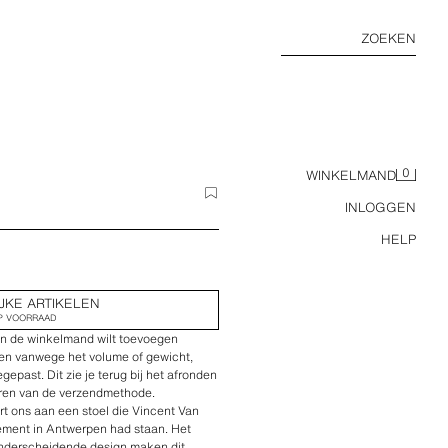
ZOEKEN
0
WINKELMAND
INLOGGEN
HELP
JKE ARTIKELEN
P VOORRAAD
an de winkelmand wilt toevoegen
en vanwege het volume of gewicht,
epast. Dit zie je terug bij het afronden
teren van de verzendmethode.
t ons aan een stoel die Vincent Van
tement in Antwerpen had staan. Het
onderscheidende design maken dit