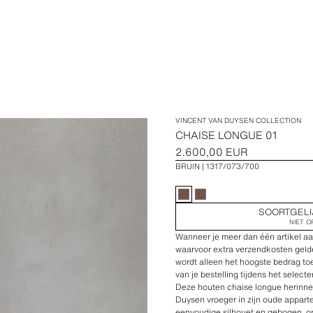
VINCENT VAN DUYSEN COLLECTION
CHAISE LONGUE 01
2.600,00 EUR
BRUIN
1317/073/700
SOORTGELI
NIET O
Wanneer je meer dan één artikel a
waarvoor extra verzendkosten geld
wordt alleen het hoogste bedrag toeg
van je bestelling tijdens het selec
Deze houten chaise longue herinner
Duysen vroeger in zijn oude appar
eenvoudige silhouet en gebogen, 