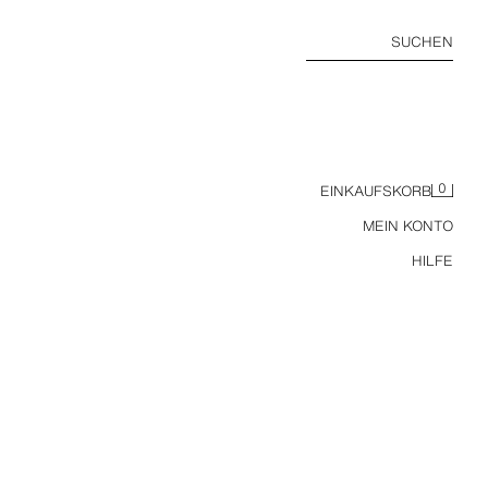
SUCHEN
0
EINKAUFSKORB
MEIN KONTO
HILFE
BLUSE MIT PLUMETIS-STICKEREI