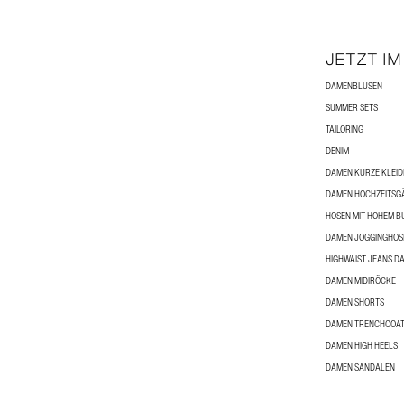
JETZT IM
DAMENBLUSEN
SUMMER SETS
TAILORING
DENIM
DAMEN KURZE KLEID
DAMEN HOCHZEITSGÄ
HOSEN MIT HOHEM B
DAMEN JOGGINGHOS
HIGHWAIST JEANS D
DAMEN MIDIRÖCKE
DAMEN SHORTS
DAMEN TRENCHCOA
DAMEN HIGH HEELS
DAMEN SANDALEN