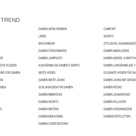
 TREND
DAMEN SATIN-HEMDEN
COMFORT
LINEN
SHORTS
BEACHWEAR
STYLISCHE JOGGINGANZ
DAMEN STRICKWAREN
DAMEN MIDIKLEIDER
ER
DAMEN JUMPSUITS
DAMEN ABEND- & PARTYK
STE KLEIDER
KURZÄRMELIGE DAMEN-T-SHIRTS
DAMEN LANGÄRMELIGE T-
UND FÜR DAMEN
WEITE HOSEN
ELEGANTE HOSEN FÜR D
EN
DAMEN WEITE JEANS
DAMEN JEANS MIT GERAD
AMEN
SCHLAGHOSEN FÜR DAMEN
DAMEN RÖCKE
DAMEN MINIRÖCKE
DAMEN JEANSRÖCKE
DAMEN SKORTS
DAMEN PULLOVER
TS
DAMEN WESTEN
DAMEN HOSENANZÜGE
DAMEN MOKASSINS
DAMENSTIEFELETTEN
DAMEN LEDERTASCHEN