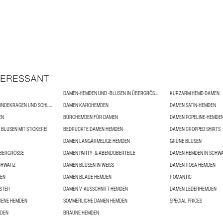
TERESSANT
DAMEN-HEMDEN UND -BLUSEN IN ÜBERGRÖSSE
KURZARM HEMD DAMEN
DAMENBLUSEN MIT BINDEKRAGEN UND SCHLEIFEN
DAMEN KAROHEMDEN
DAMEN SATIN-HEMDEN
EN
BÜROHEMDEN FÜR DAMEN
DAMEN POPELINE-HEMDE
BLUSEN MIT STICKEREI
BEDRUCKTE DAMEN HEMDEN
DAMEN CROPPED SHIRTS
DAMEN LANGÄRMELIGE HEMDEN
GRÜNE BLUSEN
BERGRÖSSE
DAMEN PARTY- & ABENDOBERTEILE
DAMEN HEMDEN IN SCHW
SCHWARZ
DAMEN BLUSEN IN WEISS
DAMEN ROSA HEMDEN
DEN
DAMEN BLAUE HEMDEN
ROMANTIC
STER
DAMEN V-AUSSCHNITT HEMDEN
DAMEN LEDERHEMDEN
BENE HEMDEN
SOMMERLICHE DAMEN HEMDEN
SPECIAL PRICES
MDEN
BRAUNE HEMDEN