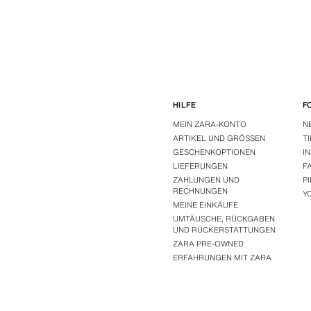
HILFE
F
MEIN ZARA-KONTO
N
ARTIKEL UND GRÖSSEN
T
GESCHENKOPTIONEN
I
LIEFERUNGEN
F
ZAHLUNGEN UND
P
RECHNUNGEN
Y
MEINE EINKÄUFE
UMTÄUSCHE, RÜCKGABEN
UND RÜCKERSTATTUNGEN
ZARA PRE-OWNED
ERFAHRUNGEN MIT ZARA