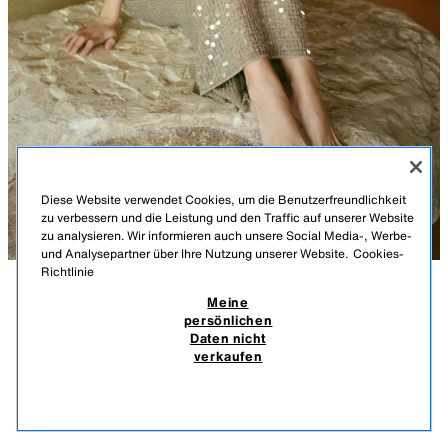
Diese Website verwendet Cookies, um die Benutzerfreundlichkeit
zu verbessern und die Leistung und den Traffic auf unserer Website
zu analysieren. Wir informieren auch unsere Social Media-, Werbe-
und Analysepartner über Ihre Nutzung unserer Website.
Cookies-
Richtlinie
Meine
BESCHREIBUNG
MATERIALZUSAMMENSETZUNG
MASSE
MITTELLANGES STRICKKLEID MIT PAILLETTEN
persönlichen
Daten nicht
Größe des Models: 167 cm
79,95 EUR
-80%
15,99 EUR
verkaufen
INKL. MWST./EXKL. VERSANDKOSTEN.
Midikleid aus Strick. Rundhalsausschnitt und schmale Träger. Mit farblich
15,9
abgesetztem Metallic-Garn und passenden Pailletten.
ÄHNLICHE PRODUKTE
GOLDFARBEN
1758/136/303
AUSVERKAUFT