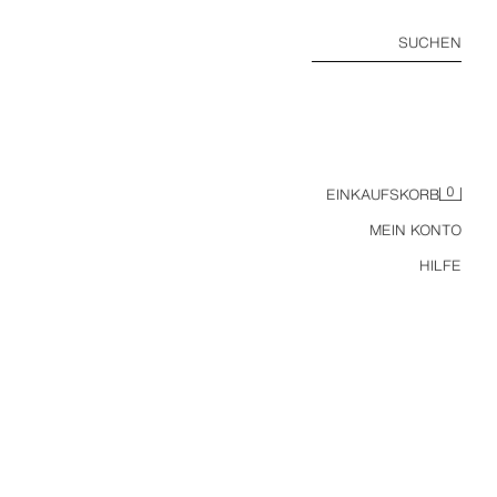
SUCHEN
0
EINKAUFSKORB
MEIN KONTO
HILFE
BASIC-STRICK-T-SHIRT IM REGULAR FIT