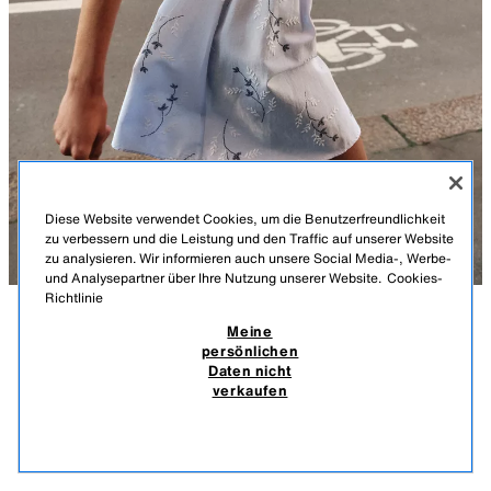
Diese Website verwendet Cookies, um die Benutzerfreundlichkeit
zu verbessern und die Leistung und den Traffic auf unserer Website
zu analysieren. Wir informieren auch unsere Social Media-, Werbe-
und Analysepartner über Ihre Nutzung unserer Website.
Cookies-
Richtlinie
Meine
BESCHREIBUNG
MATERIALZUSAMMENSETZUNG
MASSE
KLEID MIT MUSTER UND STICKEREI
persönlichen
Daten nicht
Größe des Models: 179 cm
35,95 EUR
-80%
7,19 EUR
verkaufen
INKL. MWST./EXKL. VERSANDKOSTEN.
Kleid mit Rundhalsausschnitt und Volant und V-Ausschnitt. Lange
7,19
Ballonärmel mit elastischen Bündchen. Stickereien. Elastische
ÄHNLICHE PRODUKTE
Smokpartie an der Taille.
AUSVERKAUFT
WEISS / BLAU
3564/086/044