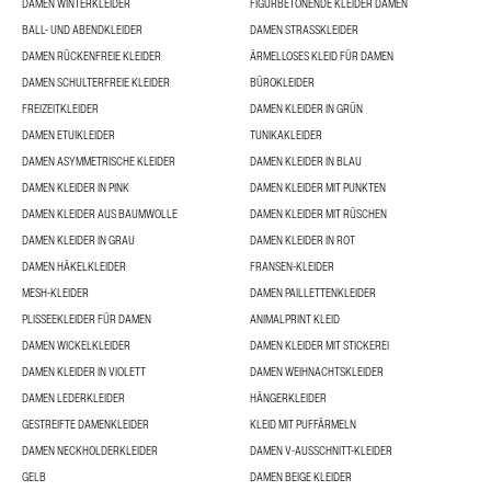
DAMEN WINTERKLEIDER
FIGURBETONENDE KLEIDER DAMEN
BALL- UND ABENDKLEIDER
DAMEN STRASSKLEIDER
DAMEN RÜCKENFREIE KLEIDER
ÄRMELLOSES KLEID FÜR DAMEN
DAMEN SCHULTERFREIE KLEIDER
BÜROKLEIDER
FREIZEITKLEIDER
DAMEN KLEIDER IN GRÜN
DAMEN ETUIKLEIDER
TUNIKAKLEIDER
DAMEN ASYMMETRISCHE KLEIDER
DAMEN KLEIDER IN BLAU
DAMEN KLEIDER IN PINK
DAMEN KLEIDER MIT PUNKTEN
DAMEN KLEIDER AUS BAUMWOLLE
DAMEN KLEIDER MIT RÜSCHEN
DAMEN KLEIDER IN GRAU
DAMEN KLEIDER IN ROT
DAMEN HÄKELKLEIDER
FRANSEN-KLEIDER
MESH-KLEIDER
DAMEN PAILLETTENKLEIDER
PLISSEEKLEIDER FÜR DAMEN
ANIMALPRINT KLEID
DAMEN WICKELKLEIDER
DAMEN KLEIDER MIT STICKEREI
DAMEN KLEIDER IN VIOLETT
DAMEN WEIHNACHTSKLEIDER
DAMEN LEDERKLEIDER
HÄNGERKLEIDER
GESTREIFTE DAMENKLEIDER
KLEID MIT PUFFÄRMELN
DAMEN NECKHOLDERKLEIDER
DAMEN V-AUSSCHNITT-KLEIDER
GELB
DAMEN BEIGE KLEIDER