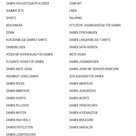
DAMEN HOCHZEITSGÄSTE KLEIDER
COMFORT
SUMMER SETS
LINEN
SHORTS
TAILORING
BEACHWEAR
STYLISCHE JOGGINGANZÜGE FÜR DAMEN
DENIM
DAMEN STRICKWAREN
KURZÄRMELIGE DAMEN-T-SHIRTS
DAMEN LANGÄRMELIGE T-SHIRTS
DAMENBLUSEN
DAMEN SATIN-HEMDEN
HOSEN MIT HOHEM BUND FÜR DAMEN
WEITE HOSEN
ELEGANTE HOSEN FÜR DAMEN
DAMEN JOGGINGHOSEN
DAMEN WEITE JEANS
DAMEN JEANS MIT GERADER BEINFORM
HIGHWAIST JEANS DAMEN
SCHLAGHOSEN FÜR DAMEN
DAMEN RÖCKE
DAMEN MIDIRÖCKE
DAMEN MINIRÖCKE
DAMEN JEANSRÖCKE
DAMEN SHORTS
DAMEN SKORTS
DAMEN PULLOVER
DAMEN TRENCHCOATS
DAMEN WESTEN
DAMEN HOSENANZÜGE
DAMEN HIGH HEELS
DAMEN MOKASSINS
DAMENSTIEFELETTEN
DAMEN SANDALEN
DAMEN LEDERTASCHEN