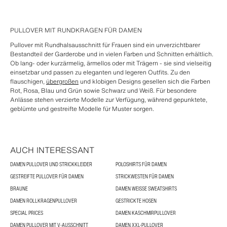
PULLOVER MIT RUNDKRAGEN FÜR DAMEN
Pullover mit Rundhalsausschnitt für Frauen sind ein unverzichtbarer
Bestandteil der Garderobe und in vielen Farben und Schnitten erhältlich.
Ob lang- oder kurzärmelig, ärmellos oder mit Trägern - sie sind vielseitig
einsetzbar und passen zu eleganten und legeren Outfits. Zu den
flauschigen,
übergroßen
und klobigen Designs gesellen sich die Farben
Rot, Rosa, Blau und Grün sowie Schwarz und Weiß. Für besondere
Anlässe stehen verzierte Modelle zur Verfügung, während gepunktete,
geblümte und gestreifte Modelle für Muster sorgen.
AUCH INTERESSANT
DAMEN PULLOVER UND STRICKKLEIDER
POLOSHIRTS FÜR DAMEN
GESTREIFTE PULLOVER FÜR DAMEN
STRICKWESTEN FÜR DAMEN
BRAUNE
DAMEN WEISSE SWEATSHIRTS
DAMEN ROLLKRAGENPULLOVER
GESTRICKTE HOSEN
SPECIAL PRICES
DAMEN KASCHMIRPULLOVER
DAMEN PULLOVER MIT V-AUSSCHNITT
DAMEN XXL-PULLOVER