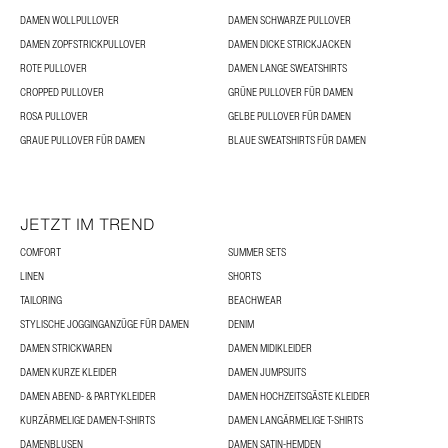
DAMEN WOLLPULLOVER
DAMEN SCHWARZE PULLOVER
DAMEN ZOPFSTRICKPULLOVER
DAMEN DICKE STRICKJACKEN
ROTE PULLOVER
DAMEN LANGE SWEATSHIRTS
CROPPED PULLOVER
GRÜNE PULLOVER FÜR DAMEN
ROSA PULLOVER
GELBE PULLOVER FÜR DAMEN
GRAUE PULLOVER FÜR DAMEN
BLAUE SWEATSHIRTS FÜR DAMEN
JETZT IM TREND
COMFORT
SUMMER SETS
LINEN
SHORTS
TAILORING
BEACHWEAR
STYLISCHE JOGGINGANZÜGE FÜR DAMEN
DENIM
DAMEN STRICKWAREN
DAMEN MIDIKLEIDER
DAMEN KURZE KLEIDER
DAMEN JUMPSUITS
DAMEN ABEND- & PARTYKLEIDER
DAMEN HOCHZEITSGÄSTE KLEIDER
KURZÄRMELIGE DAMEN-T-SHIRTS
DAMEN LANGÄRMELIGE T-SHIRTS
DAMENBLUSEN
DAMEN SATIN-HEMDEN