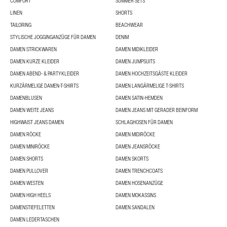
COMFORT
SUMMER SETS
LINEN
SHORTS
TAILORING
BEACHWEAR
STYLISCHE JOGGINGANZÜGE FÜR DAMEN
DENIM
DAMEN STRICKWAREN
DAMEN MIDIKLEIDER
DAMEN KURZE KLEIDER
DAMEN JUMPSUITS
DAMEN ABEND- & PARTYKLEIDER
DAMEN HOCHZEITSGÄSTE KLEIDER
KURZÄRMELIGE DAMEN-T-SHIRTS
DAMEN LANGÄRMELIGE T-SHIRTS
DAMENBLUSEN
DAMEN SATIN-HEMDEN
DAMEN WEITE JEANS
DAMEN JEANS MIT GERADER BEINFORM
HIGHWAIST JEANS DAMEN
SCHLAGHOSEN FÜR DAMEN
DAMEN RÖCKE
DAMEN MIDIRÖCKE
DAMEN MINIRÖCKE
DAMEN JEANSRÖCKE
DAMEN SHORTS
DAMEN SKORTS
DAMEN PULLOVER
DAMEN TRENCHCOATS
DAMEN WESTEN
DAMEN HOSENANZÜGE
DAMEN HIGH HEELS
DAMEN MOKASSINS
DAMENSTIEFELETTEN
DAMEN SANDALEN
DAMEN LEDERTASCHEN