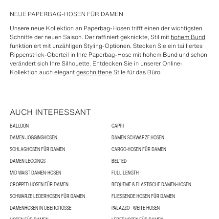
NEUE PAPERBAG-HOSEN FÜR DAMEN
Unsere neue Kollektion an Paperbag-Hosen trifft einen der wichtigsten
Schnitte der neuen Saison. Der raffiniert geknickte, Stil mit
hohem Bund
funktioniert mit unzähligen Styling-Optionen. Stecken Sie ein tailliertes
Rippenstrick-Oberteil in Ihre Paperbag-Hose mit hohem Bund und schon
verändert sich Ihre Silhouette. Entdecken Sie in unserer Online-
Kollektion auch elegant
geschnittene
Stile für das Büro.
AUCH INTERESSANT
BALLOON
CAPRI
DAMEN JOGGINGHOSEN
DAMEN SCHWARZE HOSEN
SCHLAGHOSEN FÜR DAMEN
CARGO-HOSEN FÜR DAMEN
DAMEN LEGGINGS
BELTED
MID WAIST DAMEN-HOSEN
FULL LENGTH
CROPPED HOSEN FÜR DAMEN
BEQUEME & ELASTISCHE DAMEN-HOSEN
SCHWARZE LEDERHOSEN FÜR DAMEN
FLIESSENDE HOSEN FÜR DAMEN
DAMENHOSEN IN ÜBERGRÖSSE
PALAZZO - WEITE HOSEN