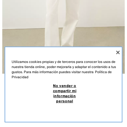
Utilizamos cookies propias y de terceros para conocer los usos de
nuestra tienda online, poder mejorarla y adaptar el contenido a tus
gustos. Para más información puedes visitar nuestra
Política de
Privacidad
No vender o
DESCRIPCIÓN
COMPOSICIÓN
MEDIDAS
compartir mi
información
TOP PATCHWORK TIRANTES
Top de escote recto y tirantes finos ajustables con lazadas. Detalle de
personal
aplicación de tejido tipo crochet. Bajo recto.
$ 49,90
-80%
$ 9,98
CRUDO
8779/187/712
$ 9,
VER SIMILARES
AGOTADO