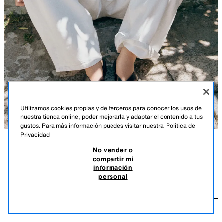
Utilizamos cookies propias y de terceros para conocer los usos de
nuestra tienda online, poder mejorarla y adaptar el contenido a tus
gustos. Para más información puedes visitar nuestra
Política de
Privacidad
No vender o
DESCRIPCIÓN
COMPOSICIÓN
MEDIDAS
compartir mi
POCAS UNIDADES
información
Zapato tipo sandalia con tira delantera y posición para el dedo. Suela
SANDALIA PLANA TIRA
personal
plataforma. Acabada en punta cuadrada.
$ 59,90
Altura de la plataforma: 3 cm
$ 
MARRÓN
3614/710/700
AÑADIR